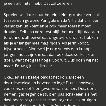
je een pitlimiter hebt. Dat zal ze leren!
Spoelen we door naar het eind. Het grootste verschil
tussen een gewone Panigale en de V4 is dat er méér
vermogen uit komt en je ook méér toeren moet
draaien. Zelfs na deze test blijft het moeilijk daaraan
te wennen, alhoewel dat ongetwijfeld wel zal lukken
als je er langer mee mag rijden. Als je ‘m koopt,
bijvoorbeeld. Alhoewel je nog steeds een knappe
jongen moet zijn om dat dan ook daadwerkelijk te
doén, want het gaat nogal vooruit. Dus doen wij het
maar. Eeuwig jullie dienaar.
Oké… en een beetje omdat het kon. Met een
doordeweekse en bovendien lege Duitse snelweg
voor ons, moet ’t er gewoon van komen. Dus: oprit
nemen, gas tegen de stuit en pas schakelen als het
dashboard zegt dat het moet, tegen al je zintuigen
in… en dat vijf keer totdat je ‘m dus in zesde