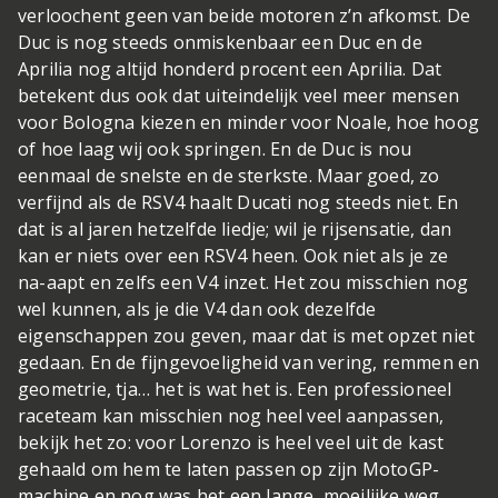
verloochent geen van beide motoren z’n afkomst. De
Duc is nog steeds onmiskenbaar een Duc en de
Aprilia nog altijd honderd procent een Aprilia. Dat
betekent dus ook dat uiteindelijk veel meer mensen
voor Bologna kiezen en minder voor Noale, hoe hoog
of hoe laag wij ook springen. En de Duc is nou
eenmaal de snelste en de sterkste. Maar goed, zo
verfijnd als de RSV4 haalt Ducati nog steeds niet. En
dat is al jaren hetzelfde liedje; wil je rijsensatie, dan
kan er niets over een RSV4 heen. Ook niet als je ze
na-aapt en zelfs een V4 inzet. Het zou misschien nog
wel kunnen, als je die V4 dan ook dezelfde
eigenschappen zou geven, maar dat is met opzet niet
gedaan. En de fijngevoeligheid van vering, remmen en
geometrie, tja… het is wat het is. Een professioneel
raceteam kan misschien nog heel veel aanpassen,
bekijk het zo: voor Lorenzo is heel veel uit de kast
gehaald om hem te laten passen op zijn MotoGP-
machine en nog was het een lange, moeilijke weg.