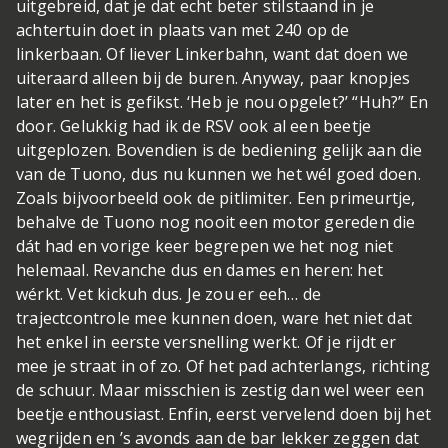
uitgebreid, dat je dat echt beter stilstaand in je
achtertuin doet in plaats van met 240 op de
linkerbaan. Of liever
Linkerbahn
, want dat doen we
uiteraard alleen bij de buren. Anyway, paar knopjes
later en het is gefikst. ‘Heb je nou opgelet?’ “Huh?” En
door. Gelukkig had ik de RSV ook al een beetje
uitgeplozen. Bovendien is de bediening gelijk aan die
van de Tuono, dus nu kunnen we het wél goed doen.
Zoals bijvoorbeeld ook de pitlimiter. Een primeurtje,
behalve de Tuono nog nooit een motor gereden die
dát had en vorige keer begrepen we het nog niet
helemaal. Revanche dus en dames en heren: het
wérkt. Vet kickuh dus. Je zou er eeh… de
trajectcontrole mee kunnen doen, ware het niet dat
het enkel in eerste versnelling werkt. Of je rijdt er
mee je straat in of zo. Of het pad achterlangs, richting
de schuur. Maar misschien is zestig dan wel weer een
beetje enthousiast. Enfin, eerst vervelend doen bij het
wegrijden en ’s avonds aan de bar lekker zeggen dat