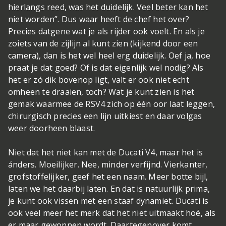
hierlangs reed, was het duidelijk. Veel beter kan het
niet worden”. Dus waar heeft de chef het over?
Precies datgene wat je als rijder ook voelt. En als je
zoiets van de zijlijn al kunt zien (kijkend door een
camera), dan is het wel heel erg duidelijk. Oef ja, hoe
praat je dat goed? Of is dat eigenlijk wel nodig? Als
het er zó dik bovenop ligt, valt er ook niet echt
omheen te draaien, toch? Wat je kunt zien is het
gemak waarmee de RSV4 zich op één oor laat leggen,
chirurgisch precies een lijn uitkiest en daar volgas
weer doorheen blaast.
Niet dat het niet kan met de Ducati V4, maar het is
ánders. Moeilijker. Nee, minder verfijnd. Vierkanter,
grofstoffelijker, geef het een naam. Meer botte bijl,
laten we het daarbij laten. En dat is natuurlijk prima,
je kunt ook vissen met een staaf dynamiet. Ducati is
ook veel meer het merk dat het niet uitmaakt hoé, als
er maar gewonnen wordt. Daartegenover komt