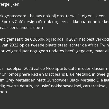
vergelijken.
k gepasseerd - helaas ook bij ons, terwijl 't eigenlijk een
eo Sports Café design d'r ook nog eens likkebaardend lekke
 maar eens anders doen.
ft gemaakt, de CB650R bij Honda in 2021 het best verkoc
 van 2022 op de tweede plaats staat, achter de Africa Twin
or volgend jaar nog geen updates heeft gegeven, maar al
oor modeljaar 2023 zal de Neo Sports Café middenklasser 
dy Chromosphere Red en Matt Jeans Blue Metallic, in twee 
m Grey Metallic en Matt Gunpowder Black Metallic. Die laa
dig zwarte details, inclusief nokkenasdeksel, carterdeksel,
nen.