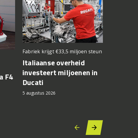
Fabriek krijgt €33,5 miljoen steun
Elektrisch v
kilometers
Italiaanse overheid
Zero be
investeert miljoenen in
a F4
motorri
Ducati
cashbac
5 augustus 2026
5 augustus 2