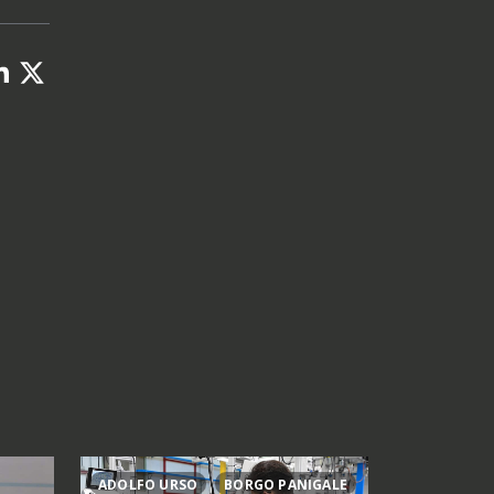
ADOLFO URSO
BORGO PANIGALE
ACTIES