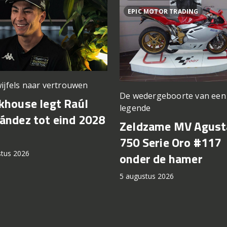
EPIC MOTOR TRADING
ijfels naar vertrouwen
De wedergeboorte van een
khouse legt Raúl
legende
ández tot eind 2028
Zeldzame MV Agust
750 Serie Oro #117
stus 2026
onder de hamer
5 augustus 2026