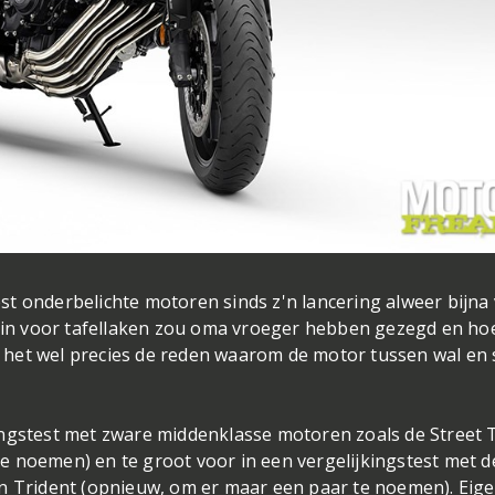
t onderbelichte motoren sinds z'n lancering alweer bijna 
klein voor tafellaken zou oma vroeger hebben gezegd en ho
is het wel precies de reden waarom de motor tussen wal en 
ingstest met zware middenklasse motoren zoals de Street T
e noemen) en te groot voor in een vergelijkingstest met d
n Trident (opnieuw, om er maar een paar te noemen). Eige