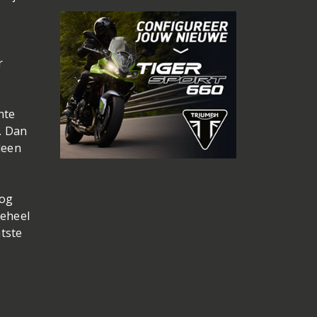
r
hte
. Dan
leen
nog
geheel
tste