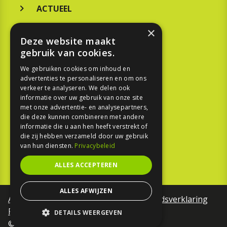
ACTUEEL
MERKEN
×
Deze website maakt
KOOPGIDS
gebruik van cookies.
TESTEN
We gebruiken cookies om inhoud en
advertenties te personaliseren en om ons
verkeer te analyseren. We delen ook
SPORT
informatie over uw gebruik van onze site
met onze advertentie- en analysepartners,
die deze kunnen combineren met andere
REPORTAGE
informatie die u aan hen heeft verstrekt of
die zij hebben verzameld door uw gebruik
TOUREN
van hun diensten.
Privacybeleid
NIEUWSBRIEF
ALLES ACCEPTEREN
ALLES AFWIJZEN
Algemene voorwaarden
Toegankelijkheidsverklaring
Privacy Policy
DETAILS WEERGEVEN
©Motorfreaks 2026