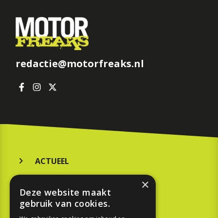
redactie@motorfreaks.nl
ACTUEEL
MERKEN
×
Deze website maakt
KOOPGIDS
gebruik van cookies.