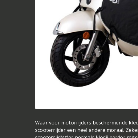
Waar voor motorrijders beschermende kledi
scooterrijder een heel andere moraal. Zeker
scooterrijd(st)er normale kledij eerder reg