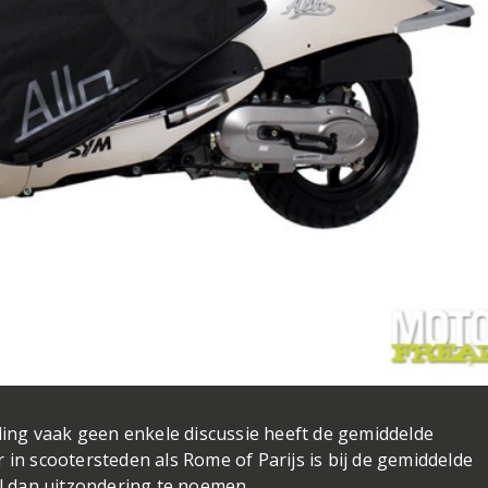
ng vaak geen enkele discussie heeft de gemiddelde
 in scootersteden als Rome of Parijs is bij de gemiddelde
el dan uitzondering te noemen.