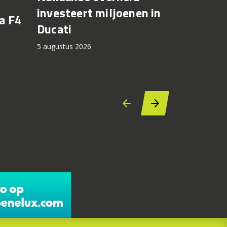
Zero be
investeert miljoenen in
a F4
motorri
Ducati
cashbac
5 augustus 2026
5 augustus 2