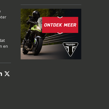
e
oter
dat
n en