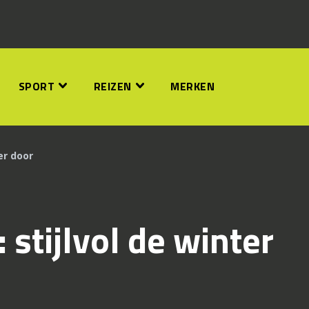
SPORT
REIZEN
MERKEN
er door
stijlvol de winter