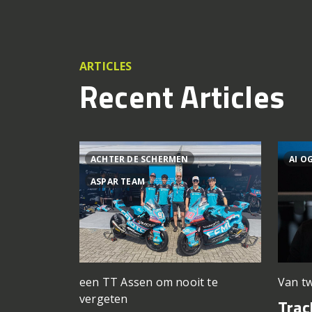
ARTICLES
Recent Articles
ACHTER DE SCHERMEN
AI O
ASPAR TEAM
een TT Assen om nooit te
Van tw
vergeten
Trac