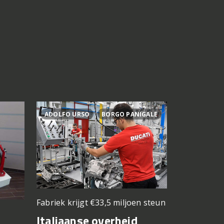
ADOLFO URSO
BORGO PANIGALE
ACTIES
Fabriek krijgt €33,5 miljoen steun
Elektrisch v
kilometers
Italiaanse overheid