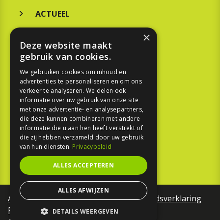
ACTUEEL
MERKEN
×
Deze website maakt
KOOPGIDS
gebruik van cookies.
TESTEN
We gebruiken cookies om inhoud en
advertenties te personaliseren en om ons
verkeer te analyseren. We delen ook
SPORT
informatie over uw gebruik van onze site
met onze advertentie- en analysepartners,
die deze kunnen combineren met andere
REPORTAGE
informatie die u aan hen heeft verstrekt of
die zij hebben verzameld door uw gebruik
TOUREN
van hun diensten.
Privacybeleid
NIEUWSBRIEF
ALLES ACCEPTEREN
ALLES AFWIJZEN
Algemene voorwaarden
Toegankelijkheidsverklaring
Privacy Policy
DETAILS WEERGEVEN