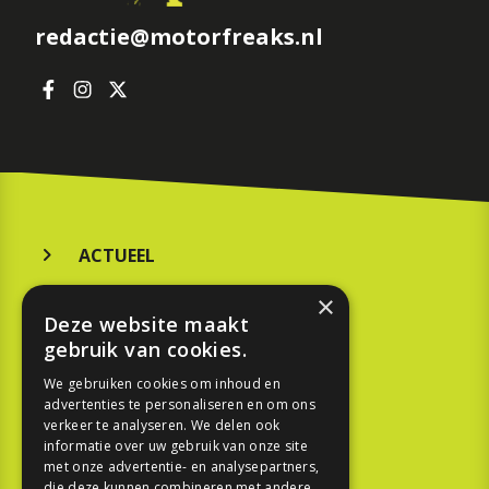
redactie@motorfreaks.nl
ACTUEEL
MERKEN
×
Deze website maakt
KOOPGIDS
gebruik van cookies.
TESTEN
We gebruiken cookies om inhoud en
advertenties te personaliseren en om ons
verkeer te analyseren. We delen ook
SPORT
informatie over uw gebruik van onze site
met onze advertentie- en analysepartners,
die deze kunnen combineren met andere