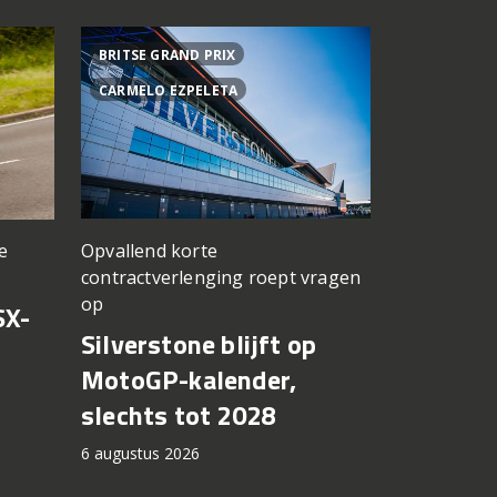
BRITSE GRAND PRIX
ACHTER DE
CARMELO EZPELETA
ASPAR TEA
Opvallend korte
e
een TT Ass
contractverlenging roept vragen
vergeten
op
SX-
Achter d
Silverstone blijft op
CFMOTO
MotoGP-kalender,
6 augustus 2
slechts tot 2028
6 augustus 2026