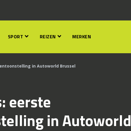
SPORT
REIZEN
MERKEN
entoonstelling in Autoworld Brussel
: eerste
elling in Autoworl