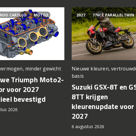
NSO CARTUJO
MOTO2
2027
776CC PARALLELTWIN
vermogen, minder gewicht
Nieuwe kleuren, vertrouwd
basis
uwe Triumph Moto2-
Suzuki GSX-8T en G
r voor 2027
8TT krijgen
cieel bevestigd
kleurenupdate voor
stus 2026
2027
6 augustus 2026