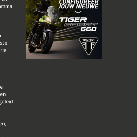
 gamma
n
ste,
rie
de
 en
geleid
en,