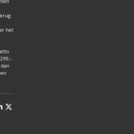
 tien
terug
er het
etto
299,-.
 dan
pen