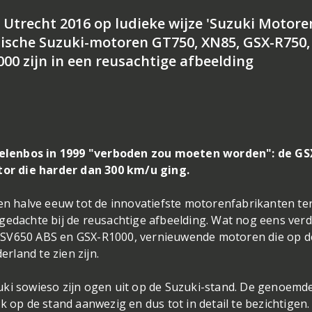
trecht 2016 op ludieke wijze 'Suzuki Motoren
onische Suzuki-motoren GT750, XN85, GSX-R750,
0 zijn in een reusachtige afbeelding
elenbos in 1999 "verboden zou moeten worden": de GS
or die harder dan 300 km/u ging.
een halve eeuw tot de innovatiefste motorenfabrikanten te
gedachte bij de reusachtige afbeelding. Wat nog eens ver
 SV650 ABS en GSX-R1000, vernieuwende motoren die op d
land te zien zijn.
uki sowieso zijn ogen uit op de Suzuki-stand. De genoemd
k op de stand aanwezig en dus tot in detail te bezichtigen.