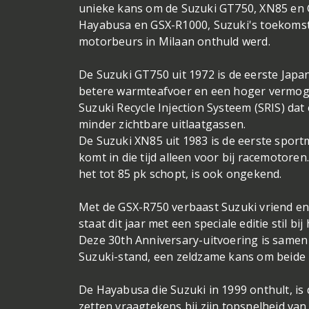
unieke kans om de Suzuki GT750, XN85 en GSX
Hayabusa en GSX-R1000, Suzuki's toekomsti
motorbeurs in Milaan onthuld werd.
De Suzuki GT750 uit 1972 is de eerste Japa
betere warmteafvoer en een hoger vermogen
Suzuki Recycle Injection Systeem (SRIS) dat 
minder zichtbare uitlaatgassen.
De Suzuki XN85 uit 1983 is de eerste sport
komt in die tijd alleen voor bij racemotore
het tot 85 pk schopt, is ook ongekend.
Met de GSX-R750 verbaast Suzuki vriend en
staat dit jaar met een speciale editie stil b
Deze 30th Anniversary-uitvoering is samen 
Suzuki-stand, een zeldzame kans om beide m
De Hayabusa die Suzuki in 1999 onthult, is
zetten vraagtekens bij zijn topsnelheid v