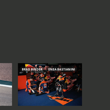
BRAD BINDER
ENEA BASTIANINI
800MT ES