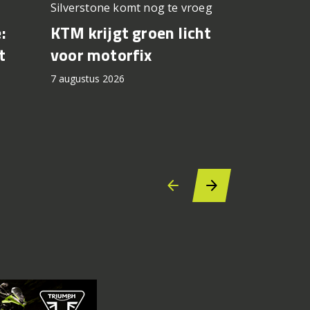
Silverstone komt nog te vroeg
Premium z
prijskaartje
KTM krijgt groen licht
:
Test CF
voor motorfix
t
7 augustus 2
7 augustus 2026