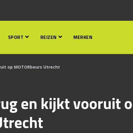
SPORT
REIZEN
MERKEN
ooruit op MOTORbeurs Utrecht
rug en kijkt vooruit 
trecht