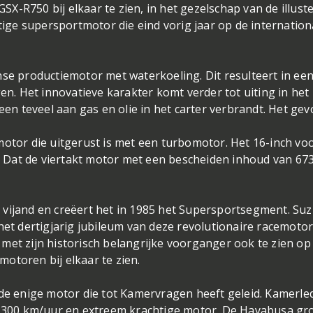
-R750 bij elkaar te zien, in het gezelschap van de illust
ge supersportmotor die eind vorig jaar op de internation
nse productiemotor met waterkoeling. Dit resulteert in ee
. Het innovatieve karakter komt verder tot uiting in het
een teveel aan gas en olie in het carter verbrandt. Het gevo
motor die uitgerust is met een turbomotor. Het 16-inch vo
n. Dat de viertakt motor met een bescheiden inhoud van 673
 vijand en creëert het in 1985 het Supersportsegment. Suz
ij het dertigjarig jubileum van deze revolutionaire racemotor
met zijn historisch belangrijke voorganger ook te zien op
otoren bij elkaar te zien.
 de enige motor die tot Kamervragen heeft geleid. Kamerle
an 300 km/uur en extreem krachtige motor. De Hayabusa gro