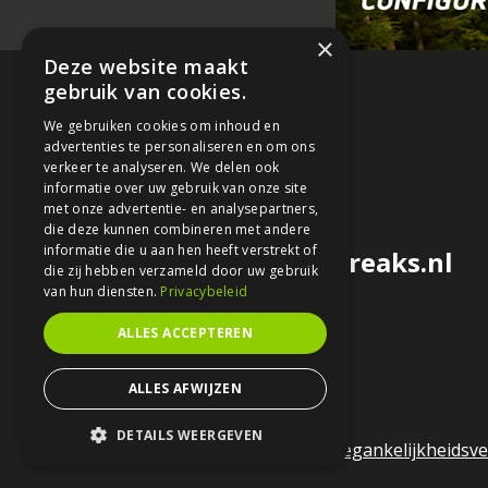
×
Deze website maakt
gebruik van cookies.
We gebruiken cookies om inhoud en
advertenties te personaliseren en om ons
verkeer te analyseren. We delen ook
informatie over uw gebruik van onze site
met onze advertentie- en analysepartners,
die deze kunnen combineren met andere
informatie die u aan hen heeft verstrekt of
redactie@motorfreaks.nl
die zij hebben verzameld door uw gebruik
van hun diensten.
Privacybeleid
ALLES ACCEPTEREN
ALLES AFWIJZEN
DETAILS WEERGEVEN
Algemene voorwaarden
Toegankelijkheidsve
STRIKT NOODZAKELIJK