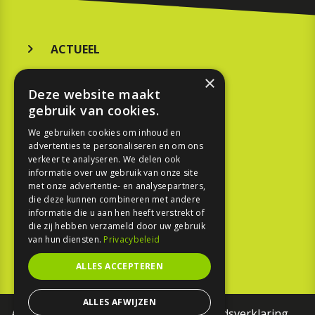
ACTUEEL
MERKEN
×
Deze website maakt
KOOPGIDS
gebruik van cookies.
TESTEN
We gebruiken cookies om inhoud en
advertenties te personaliseren en om ons
verkeer te analyseren. We delen ook
SPORT
informatie over uw gebruik van onze site
met onze advertentie- en analysepartners,
die deze kunnen combineren met andere
REPORTAGE
informatie die u aan hen heeft verstrekt of
die zij hebben verzameld door uw gebruik
TOUREN
van hun diensten.
Privacybeleid
NIEUWSBRIEF
ALLES ACCEPTEREN
ALLES AFWIJZEN
Algemene voorwaarden
Toegankelijkheidsverklaring