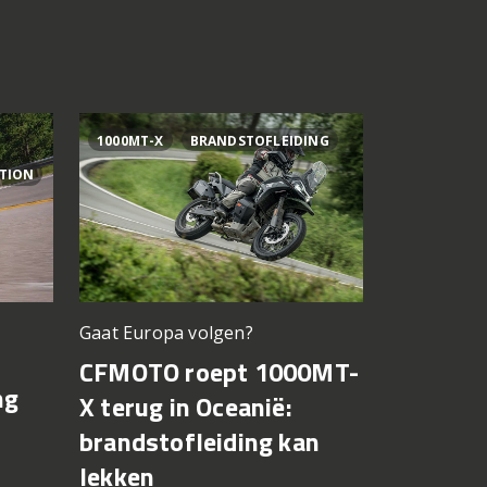
1000MT-X
BRANDSTOFLEIDING
AI OGURA
ITION
Gaat Europa volgen?
Bagnaia op
CFMOTO roept 1000MT-
MotoGP 
ng
X terug in Oceanië:
Bezzecch
brandstofleiding kan
rondere
lekken
7 augustus 2