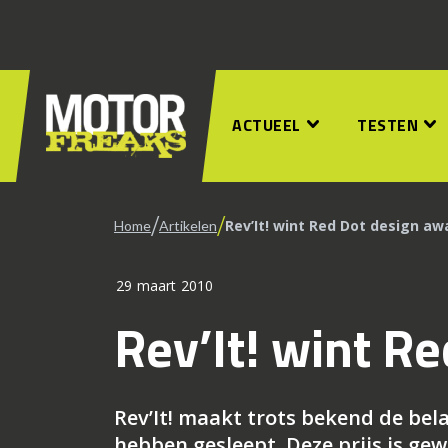
ACTUEEL
TESTEN
/
/
Rev’It! wint Red Dot design aw
Home
Artikelen
29 maart 2010
Rev’It! wint R
Rev’It! maakt trots bekend de bel
hebben gesleept. Deze prijs is ge