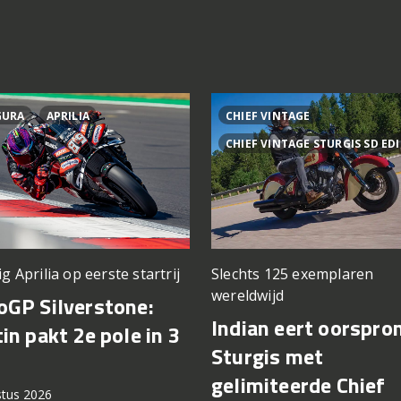
GURA
APRILIA
CHIEF VINTAGE
CHIEF VINTAGE STURGIS SD ED
ig Aprilia op eerste startrij
Slechts 125 exemplaren
wereldwijd
GP Silverstone:
Indian eert oorspro
in pakt 2e pole in 3
Sturgis met
gelimiteerde Chief
stus 2026