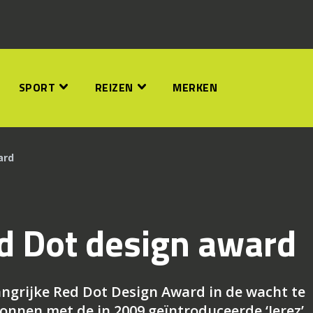
SPORT
REIZEN
MERKEN
ard
ed Dot design award
angrijke Red Dot Design Award in de wacht te
wonnen met de in 2009 geïntroduceerde ‘Jerez’