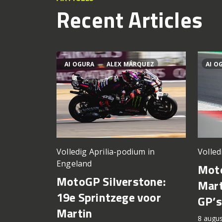
Recent Articles
AI OGURA
ALEX MÁRQUEZ
AI O
Volledig Aprilia-podium in
Volled
Engeland
Moto
MotoGP Silverstone:
Mart
19e Sprintzege voor
GP’s
Martin
8 augu