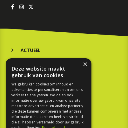
ACTUEEL
MERKEN
×
Deze website maakt
KOOPGIDS
gebruik van cookies.
TESTEN
We gebruiken cookies om inhoud en
advertenties te personaliseren en om ons
verkeer te analyseren. We delen ook
SPORT
informatie over uw gebruik van onze site
met onze advertentie- en analysepartners,
die deze kunnen combineren met andere
REPORTAGE
informatie die u aan hen heeft verstrekt of
die zij hebben verzameld door uw gebruik
TOUREN
van hun diensten.
Privacybeleid