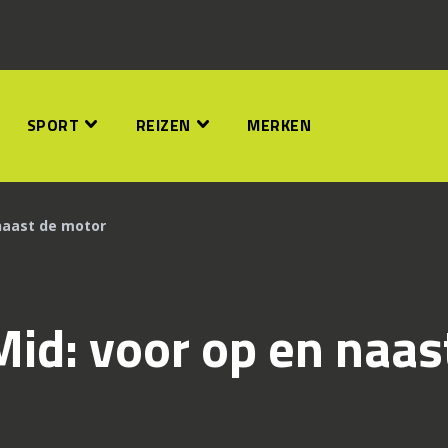
SPORT
REIZEN
MERKEN
naast de motor
id: voor op en naas