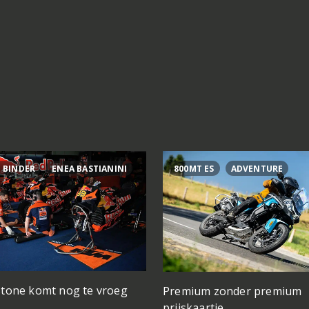
 BINDER
ENEA BASTIANINI
800MT ES
ADVENTURE
stone komt nog te vroeg
Premium zonder premium
prijskaartje