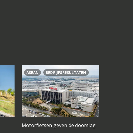
ASEAN
BEDRIJFSRESULTATEN
CL500
C
Motorfietsen geven de doorslag
Problemen b
gedacht