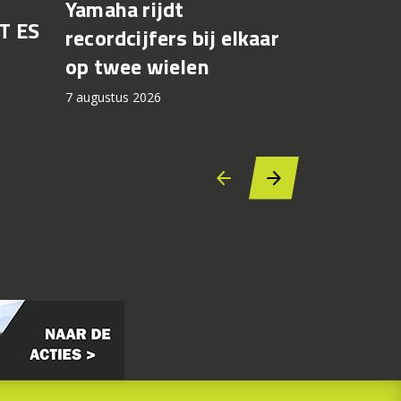
Yamaha rijdt
T ES
Honda br
recordcijfers bij elkaar
recall fo
op twee wielen
44.000 
7 augustus 2026
7 augustus 2