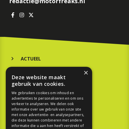
redactie@motorfreaks.nl
ACTUEEL
MERKEN
×
Deze website maakt
KOOPGIDS
gebruik van cookies.
TESTEN
We gebruiken cookies om inhoud en
advertenties te personaliseren en om ons
verkeer te analyseren. We delen ook
SPORT
informatie over uw gebruik van onze site
met onze advertentie- en analysepartners,
die deze kunnen combineren met andere
REPORTAGE
informatie die u aan hen heeft verstrekt of