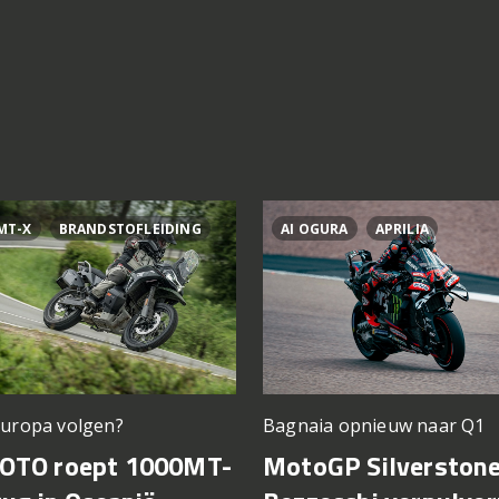
MT-X
BRANDSTOFLEIDING
AI OGURA
APRILIA
Europa volgen?
Bagnaia opnieuw naar Q1
OTO roept 1000MT-
MotoGP Silverstone