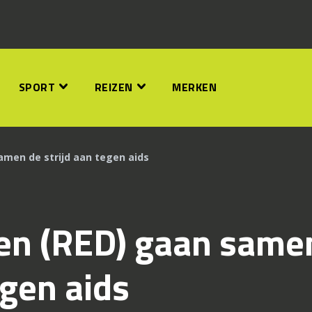
SPORT
REIZEN
MERKEN
amen de strijd aan tegen aids
 en (RED) gaan same
egen aids