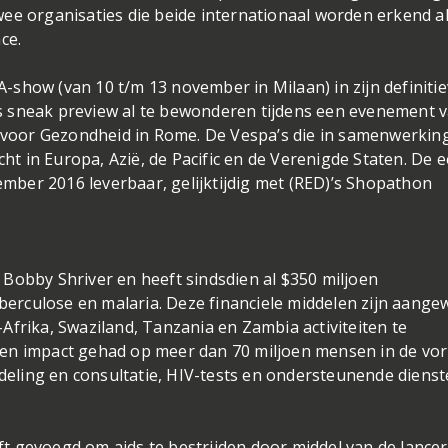
ee organisaties die beide internationaal worden erkend a
ce.
show (van 10 t/m 13 november in Milaan) in zijn definiti
s sneak preview al te bewonderen tijdens een evenement 
ut voor Gezondheid in Rome. De Vespa’s die in samenwerkin
 in Europa, Azië, de Pacific en de Verenigde Staten. De e
ber 2016 leverbaar, gelijktijdig met (RED)’s Shopathon
Bobby Shriver en heeft sindsdien al $350 miljoen
uberculose en malaria. Deze financiele middelen zijn aang
Afrika, Swaziland, Tanzania en Zambia activiteiten te
een impact gehad op meer dan 70 miljoen mensen in de vo
ling en consultatie, HIV-tests en ondersteunende dienst
eeft gevoegd om aids te bestrijden door middel van de lance