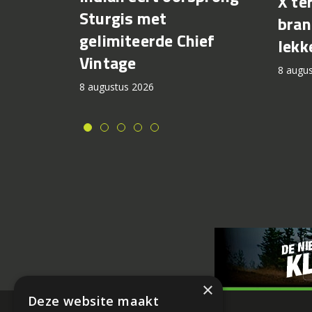
X te
Sturgis met
bran
gelimiteerde Chief
lekk
Vintage
8 augu
8 augustus 2026
×
Deze website maakt