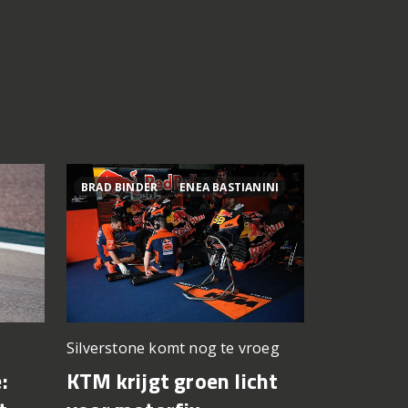
BRAD BINDER
ENEA BASTIANINI
800MT ES
Silverstone komt nog te vroeg
Premium z
prijskaartje
KTM krijgt groen licht
:
Test CF