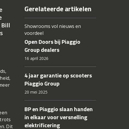
Gerelateerde artikelen
e
e
Bill
Showrooms vol nieuws en
s
voordeel
Open Doors bij Piaggio
Group dealers
16 april 2026
ds,
4 jaar garantie op scooters
heid,
Piaggio Group
 meer
20 mei 2025
BP en Piaggio slaan handen
 een
in elkaar voor versnelling
trots
elektrificering
n. Dit