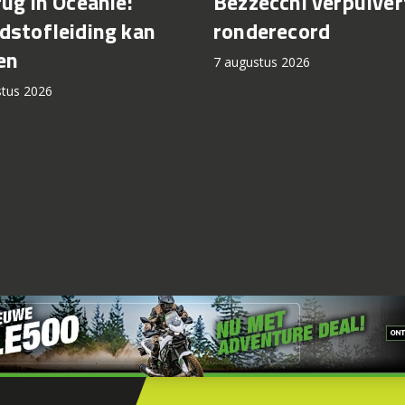
rug in Oceanië:
Bezzecchi verpulver
dstofleiding kan
ronderecord
en
7 augustus 2026
stus 2026