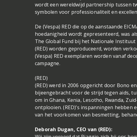
wordt een wereldwijd partnership tussen tw
symbolen voor professionaliteit en excellen
De (Vespa) RED die op de aanstaande EICMA-
hoedanigheid wordt gepresenteerd, was al
The Global Fund bij het Nationale Institu
(RED) worden geproduceerd, worden verkocht
(Vespa) RED exemplaren worden vanaf decem
campagne.
(RED)
(RED) werd in 2006 opgericht door Bono en 
bijeengebracht voor de strijd tegen aids, t
om in Ghana, Kenia, Lesotho, Rwanda, Zuid-
ontplooien. (RED)’s inspanningen hebben 
van het voorkomen van besmetting, behande
Deborah Dugan, CEO van (RED):
Wij zijn vereerd dat Piaggio zich bij ons h