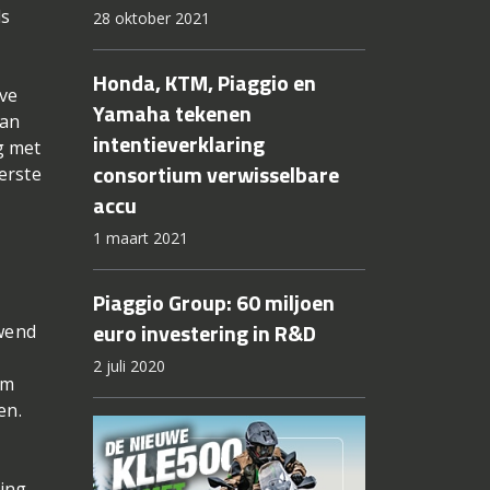
ls
28 oktober 2021
Honda, KTM, Piaggio en
eve
Yamaha tekenen
van
intentieverklaring
g met
consortium verwisselbare
erste
accu
1 maart 2021
Piaggio Group: 60 miljoen
euro investering in R&D
ewend
2 juli 2020
rm
en.
ring