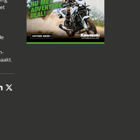
et
de
n
h-
aakt.