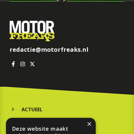
redactie@motorfreaks.nl
ACTUEEL
MERKEN
×
Deze website maakt
KOOPGIDS