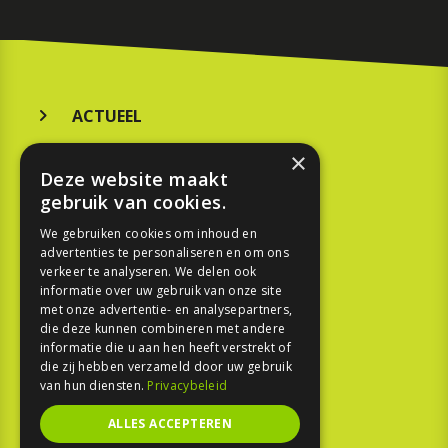
ACTUEEL
MERKEN
×
Deze website maakt
KOOPGIDS
gebruik van cookies.
TESTEN
We gebruiken cookies om inhoud en
advertenties te personaliseren en om ons
verkeer te analyseren. We delen ook
SPORT
informatie over uw gebruik van onze site
met onze advertentie- en analysepartners,
die deze kunnen combineren met andere
REPORTAGE
informatie die u aan hen heeft verstrekt of
die zij hebben verzameld door uw gebruik
TOUREN
van hun diensten.
Privacybeleid
NIEUWSBRIEF
ALLES ACCEPTEREN