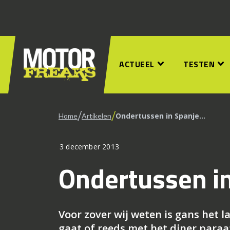
ACTUEEL
TESTEN
/
/
Ondertussen in Spanje…
Home
Artikelen
3 december 2013
Ondertussen i
Voor zover wij weten is gans het
gaat of reeds met het diner paraa