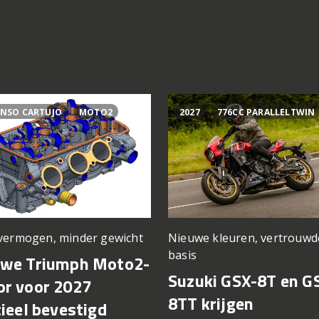
NSO CARTUJO
MOTO2
2027
776CC PARALLELTWIN
vermogen, minder gewicht
Nieuwe kleuren, vertrouwd
basis
uwe Triumph Moto2-
Suzuki GSX-8T en G
r voor 2027
8TT krijgen
cieel bevestigd