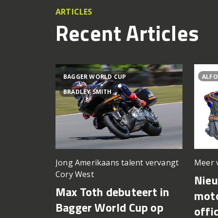
ARTICLES
Recent Articles
BAGGER WORLD CUP
ALFO
BRADLEY SMITH
Meer 
Jong Amerikaans talent vervangt
Cory West
Nie
Max Toth debuteert in
moto
Bagger World Cup op
offi