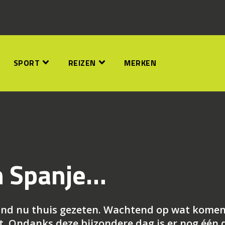
SPORT
REIZEN
MERKEN
n Spanje…
 land nu thuis gezeten. Wachtend op wat kome
t. Ondanks deze bijzondere dag is er nog één 