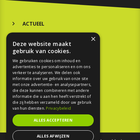
ACTUEEL
MERKEN
×
Deze website maakt
KOOPGIDS
gebruik van cookies.
TESTEN
We gebruiken cookies om inhoud en
advertenties te personaliseren en om ons
verkeer te analyseren. We delen ook
SPORT
informatie over uw gebruik van onze site
met onze advertentie- en analysepartners,
die deze kunnen combineren met andere
REPORTAGE
informatie die u aan hen heeft verstrekt of
die zij hebben verzameld door uw gebruik
TOUREN
van hun diensten.
Privacybeleid
NIEUWSBRIEF
ALLES ACCEPTEREN
ALLES AFWIJZEN