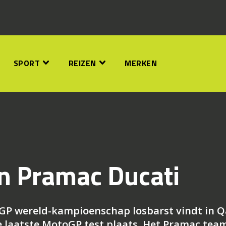
SPORT
REIZEN
MERKEN
n Pramac Ducati
oGP wereld-kampioenschap losbarst vindt in Q
 laatste MotoGP test plaats. Het Pramac team