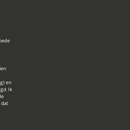
goede
ien
ng) en
gd. Ik
de
 dat