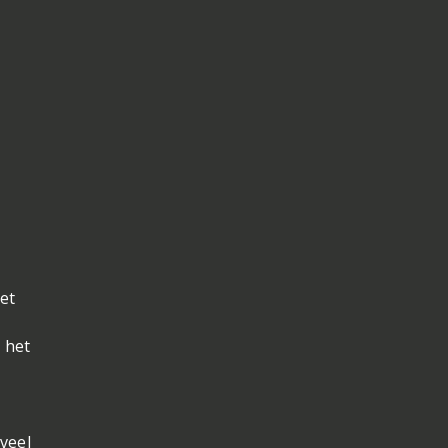
het
 het
veel