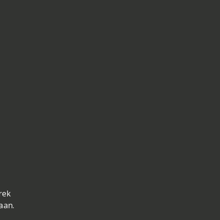
rek
aan.