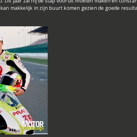
lio. Dit jaar zal hij de stap vooruit moeten maken en consta
o kan makkelijk in zijn buurt komen gezien de goede result