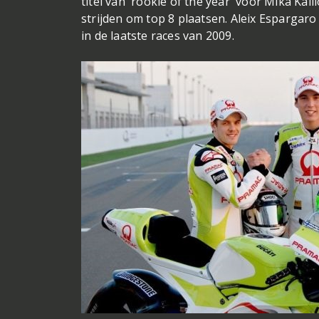
titel van 'rookie of the year' voor Mika Kal
strijden om top 8 plaatsen. Aleix Espargar
in de laatste races van 2009.