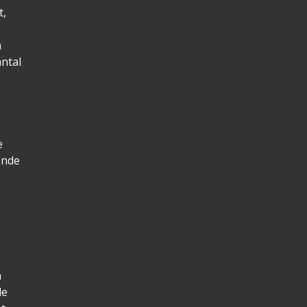
t,
n
antal
e
ende
n
de