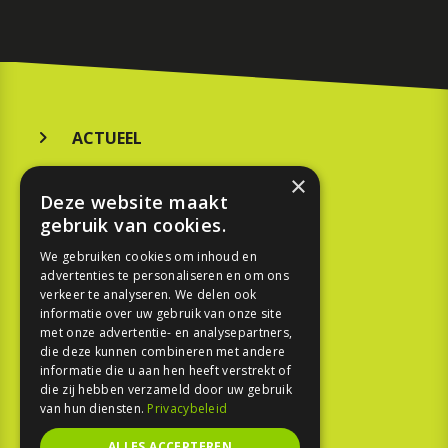
ACTUEEL
MERKEN
×
Deze website maakt
KOOPGIDS
gebruik van cookies.
TESTEN
We gebruiken cookies om inhoud en
advertenties te personaliseren en om ons
verkeer te analyseren. We delen ook
SPORT
informatie over uw gebruik van onze site
met onze advertentie- en analysepartners,
die deze kunnen combineren met andere
REPORTAGE
informatie die u aan hen heeft verstrekt of
die zij hebben verzameld door uw gebruik
TOUREN
van hun diensten.
Privacybeleid
NIEUWSBRIEF
ALLES ACCEPTEREN