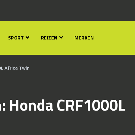
SPORT
REIZEN
MERKEN
L Africa Twin
n: Honda CRF1000L