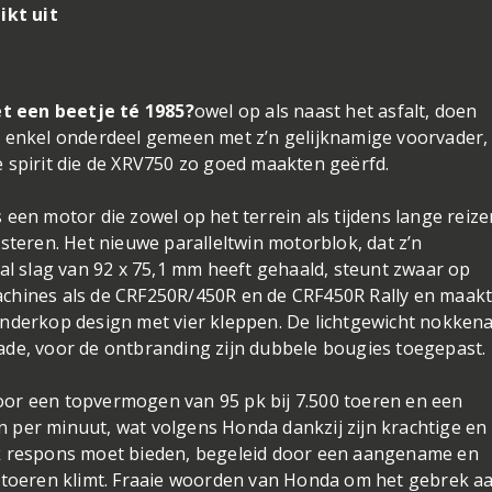
ikt uit
iet een beetje té 1985?
owel op als naast het asfalt, doen
n enkel onderdeel gemeen met z’n gelijknamige voorvader
 spirit die de XRV750 zo goed maakten geërfd.
een motor die zowel op het terrein als tijdens lange reiz
steren. Het nieuwe paralleltwin motorblok, dat z’n
aal slag van 92 x 75,1 mm heeft gehaald, steunt zwaar op
achines als de CRF250R/450R en de CRF450R Rally en maak
inderkop design met vier kleppen. De lichtgewicht nokken
eblade, voor de ontbranding zijn dubbele bougies toegepast.
or een topvermogen van 95 pk bij 7.500 toeren en een
 per minuut, wat volgens Honda dankzij zijn krachtige en
llijk respons moet bieden, begeleid door een aangename en
e toeren klimt. Fraaie woorden van Honda om het gebrek a