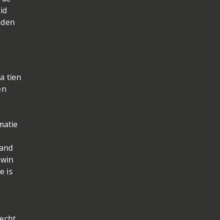
id
eden
a tien
en
matie
band
Twin
e is
 echt