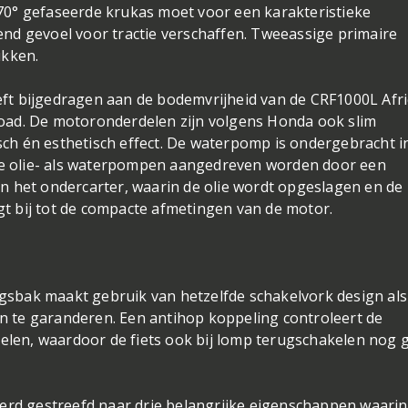
0° gefaseerde krukas moet voor een karakteristieke
nd gevoel voor tractie verschaffen. Tweeassige primaire
ukken.
t bijgedragen aan de bodemvrijheid van de CRF1000L Afri
llroad. De motoronderdelen zijn volgens Honda ook slim
h én esthetisch effect. De waterpomp is ondergebracht i
 de olie- als waterpompen aangedreven worden door een
n het ondercarter, waarin de olie wordt opgeslagen en de
 bij tot de compacte afmetingen van de motor.
ingsbak maakt gebruik van hetzelfde schakelvork design als
 te garanderen. Een antihop koppeling controleert de
kelen, waardoor de fiets ook bij lomp terugschakelen nog 
werd gestreefd naar drie belangrijke eigenschappen waarin