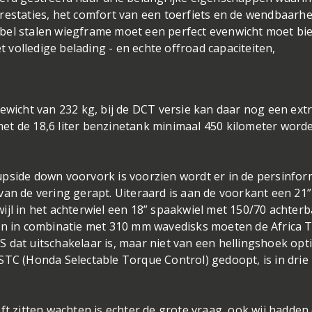
restaties, het comfort van een toerfiets en de wendbaarhe
bel stalen wiegframe moet een perfect evenwicht moet bi
et volledige belading - en echte offroad capaciteiten,
ewicht van 232 kg, bij de DCT versie kan daar nog een extr
et de 18,6 liter benzinetank minimaal 450 kilometer word
pside down voorvork is voorzien wordt er in de persinfor
van de vering gerapt. Uiteraard is aan de voorkant een 21”
ijl in het achterwiel een 18” spaakwiel met 150/70 achter
wen in combinatie met 310 mm wavedisks moeten de Africa 
BS dat uitschakelaar is, maar niet van een hellingshoek opti
STC (Honda Selectable Torque Control) gedoopt, is in drie
ft zitten wachten is echter de grote vraag, ook wij hadden