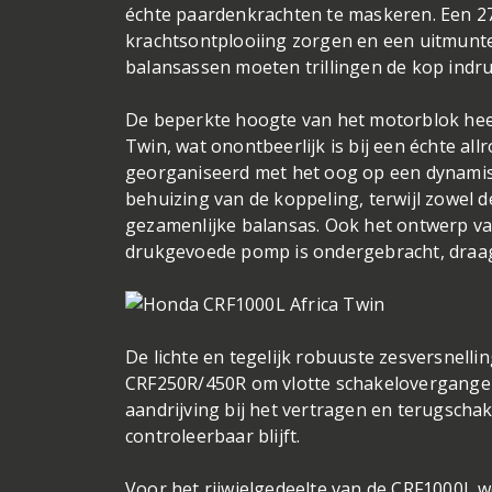
échte paardenkrachten te maskeren. Een 27
krachtsontplooiing zorgen en een uitmunte
balansassen moeten trillingen de kop indr
De beperkte hoogte van het motorblok heef
Twin, wat onontbeerlijk is bij een échte a
georganiseerd met het oog op een dynamisc
behuizing van de koppeling, terwijl zowel
gezamenlijke balansas. Ook het ontwerp va
drukgevoede pomp is ondergebracht, draagt
De lichte en tegelijk robuuste zesversnell
CRF250R/450R om vlotte schakelovergangen
aandrijving bij het vertragen en terugscha
controleerbaar blijft.
Voor het rijwielgedeelte van de CRF1000L 