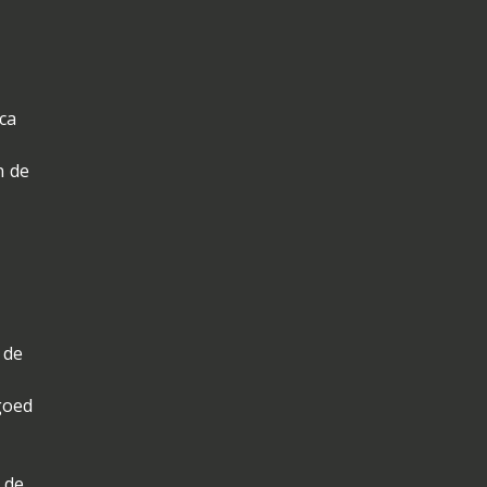
ca
n de
 de
goed
 de