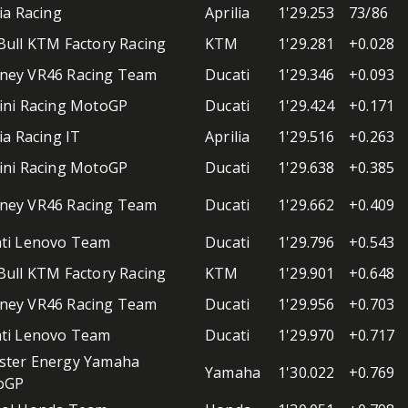
lia Racing
Aprilia
1'29.253
73/86
Bull KTM Factory Racing
KTM
1'29.281
+0.028
ey VR46 Racing Team
Ducati
1'29.346
+0.093
ini Racing MotoGP
Ducati
1'29.424
+0.171
ia Racing IT
Aprilia
1'29.516
+0.263
ini Racing MotoGP
Ducati
1'29.638
+0.385
ey VR46 Racing Team
Ducati
1'29.662
+0.409
ti Lenovo Team
Ducati
1'29.796
+0.543
Bull KTM Factory Racing
KTM
1'29.901
+0.648
ey VR46 Racing Team
Ducati
1'29.956
+0.703
ti Lenovo Team
Ducati
1'29.970
+0.717
ter Energy Yamaha
Yamaha
1'30.022
+0.769
oGP