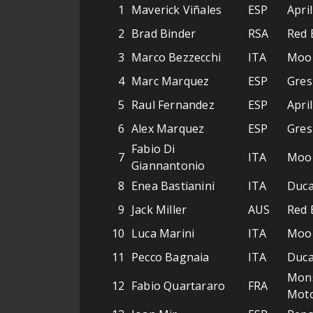
1
Maverick Viñales
ESP
Apri
2
Brad Binder
RSA
Red 
3
Marco Bezzecchi
ITA
Moon
4
Marc Marquez
ESP
Gres
5
Raul Fernandez
ESP
April
6
Alex Marquez
ESP
Gres
Fabio Di
7
ITA
Moon
Giannantonio
8
Enea Bastianini
ITA
Duca
9
Jack Miller
AUS
Red 
10
Luca Marini
ITA
Moon
11
Pecco Bagnaia
ITA
Duca
Mons
12
Fabio Quartararo
FRA
Mot