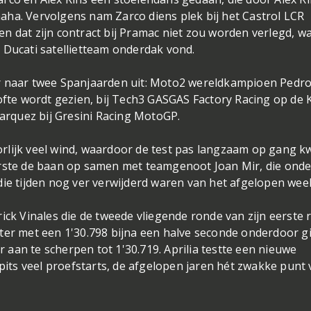
aha. Vervolgens nam Zarco diens plek bij het Castrol LCR
n dat zijn contract bij Pramac niet zou worden verlegd, w
ële Ducati satellietteam onderdak vond.
er naar twee Spanjaarden uit: Moto2 wereldkampioen Pedr
lofte wordt gezien, bij Tech3 GASGAS Factory Racing op de
rquez bij Gresini Racing MotoGP.
rlijk veel wind, waardoor de test pas langzaam op gang k
erste de baan op samen met teamgenoot Joan Mir, die onde
die tijden nog ver verwijderd waren van het afgelopen we
ick Vinales die de tweede vliegende ronde van zijn eerste 
ter met een 1'30.798 bijna een halve seconde onderdoor g
er aan te scherpen tot 1'30.719. Aprilia testte een nieuwe
 pits veel proefstarts, de afgelopen jaren hét zwakke punt