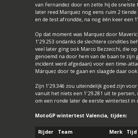
van Fernandez door en zette hij de snelste 
later reed Marquez nog eens ruim 2 tiende 
en de test afrondde, na nog één keer een 1
Op dat moment was Marquez door Maverick 
1'29.253 ondanks de slechtere condities behoo
veel later ging ook Marco Bezzecchi, die 
genoemd na door hem van de baan te zijn ge
incident werd afgedaan) voor een time-atta
Márquez door te gaan en slaagde daar ook i
Zijn 1'29.346 zou uiteindelijk goed zijn voor 
vanuit het niets een 1'29.281 uit te perse
om een ronde later de eerste wintertest in 
MotoGP wintertest Valencia, tijden:
Rijder
Team
Merk
Tijd