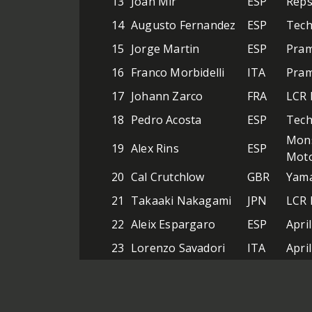
13
Joan Mir
ESP
Reps
14
Augusto Fernandez
ESP
Tech
15
Jorge Martin
ESP
Pram
16
Franco Morbidelli
ITA
Pram
17
Johann Zarco
FRA
LCR 
18
Pedro Acosta
ESP
Tech
Mons
19
Alex Rins
ESP
Mot
20
Cal Crutchlow
GBR
Yama
21
Takaaki Nakagami
JPN
LCR
22
Aleix Espargaro
ESP
Apri
23
Lorenzo Savadori
ITA
April