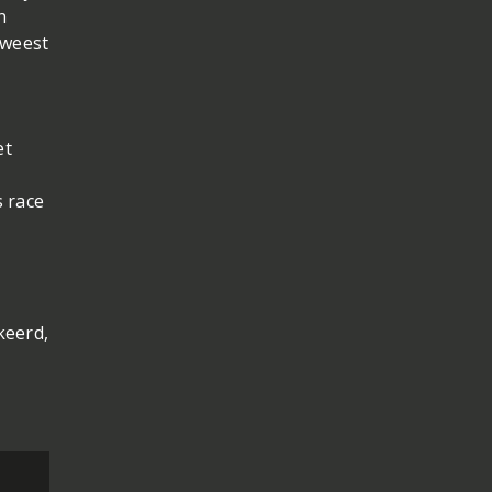
n
eweest
et
s race
keerd,