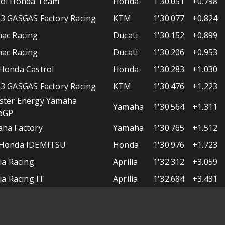
ol Honda Team
Honda
1'30.051
+0.798
3 GASGAS Factory Racing
KTM
1'30.077
+0.824
ac Racing
Ducati
1'30.152
+0.899
ac Racing
Ducati
1'30.206
+0.953
Honda Castrol
Honda
1'30.283
+1.030
3 GASGAS Factory Racing
KTM
1'30.476
+1.223
ter Energy Yamaha
Yamaha
1'30.564
+1.311
oGP
ha Factory
Yamaha
1'30.765
+1.512
 Honda IDEMITSU
Honda
1'30.976
+1.723
lia Racing
Aprilia
1'32.312
+3.059
ia Racing IT
Aprilia
1'32.684
+3.431