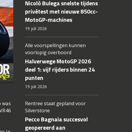
Nicolò Bulega snelste tijdens
privétest met nieuwe 850cc-
MotoGP-machines
19 juli 2026
Alle voorspellingen kunnen
voorlopig overboord
Halverwege MotoGP 2026
deel 1: vijf rijders binnen 24
punten
19 juli 2026
o was
Rentree staat gepland voor
 VR46
Silverstone
Pecco Bagnaia succesvol
geopereerd aan
ns in