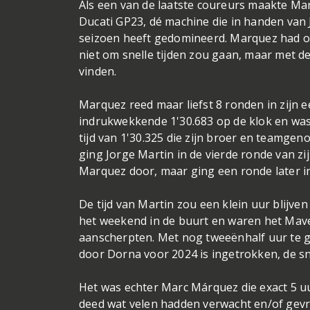
Als een van de laatste coureurs maakte Ma
Ducati GP23, dé machine die in handen van
seizoen heeft gedomineerd. Marquez had 
niet om snelle tijden zou gaan, maar met d
vinden.
Marquez reed maar liefst 8 ronden in zijn e
indrukwekkende 1'30.683 op de klok en was
tijd van 1'30.325 die zijn broer en teamgen
ging Jorge Martin in de vierde ronde van zi
Marquez door, maar ging een ronde later i
De tijd van Martin zou een klein uur blijve
het weekend in de buurt en waren het Maver
aanscherpten. Met nog tweeënhalf uur te g
door Dorna voor 2024 is ingetrokken, de sne
Het was echter Marc Márquez die exact 5 uur
deed wat velen hadden verwacht en/of gevre