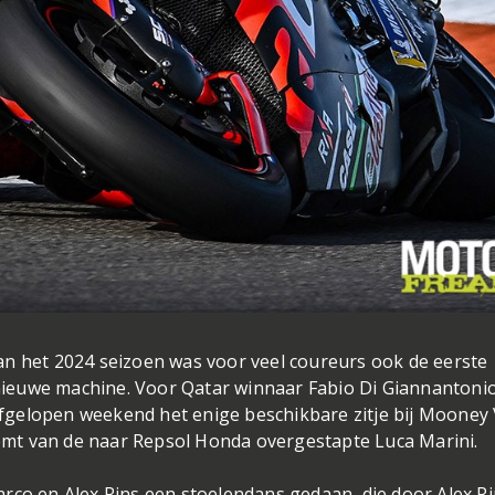
an het 2024 seizoen was voor veel coureurs ook de eerste
ieuwe machine. Voor Qatar winnaar Fabio Di Giannantoni
t afgelopen weekend het enige beschikbare zitje bij Mooney
neemt van de naar Repsol Honda overgestapte Luca Marini.
rco en Alex Rins een stoelendans gedaan, die door Alex Ri