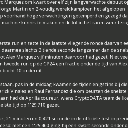
rc Marquez om kwart over elf zijn langverwachte debuut o
 Jorge Martin en 2-voudig wereldkampioen het afgelopen
op voorhand hoge verwachtingen getemperd en gezegd da
e machine kennis te maken en de lol in het racen weer teru
erste run en zette in de laatste vliegende ronde daarvan e
 daarmee slechts 3 tiende seconde langzamer dan de snel
oot Alex Marquez vijf minuten daarvoor had gezet. Niet veel
jn tweede run op de GP24 een fractie onder de tijd van Alex
n bocht 10 onderuit.
n staan, pas in de middag kwamen de tijden enigszins bij di
ick Vinales en Raul Fernandez die om beurten de snelste t
aan had de Aprilia coureur, wiens CryptoDATA team de lic
lste tijd op 1'29.710 gezet.
, 21 minuten en 0,421 seconde in de officiële test in preci
esd: met een 1'29.460 ging hij een kwart seconde onder de