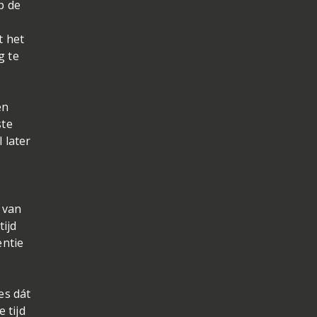
p de
t het
g te
en
ste
 later
e van
ijd
entie
es dát
 tijd