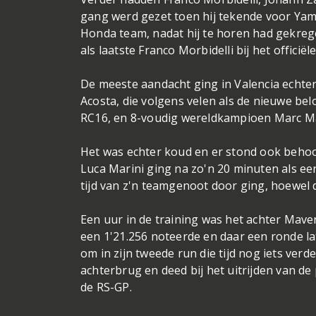
gang werd gezet toen hij tekende voor Yam
Honda team, nadat hij te horen had gekrege
als laatste Franco Morbidelli bij het offici
De meeste aandacht ging in Valencia echt
Acosta, die volgens velen als de nieuwe be
RC16, en 8-voudig wereldkampioen Marc Ma
Het was echter koud en er stond ook behoo
Luca Marini ging na zo'n 20 minuten als e
tijd van z'n teamgenoot door ging, hoewel 
Een uur in de training was het achter Maver
een 1'21.256 noteerde en daar een ronde la
om in zijn tweede run die tijd nog iets verd
achterbrug en deed bij het uitrijden van de
de RS-GP.