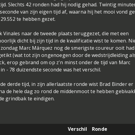
tijd. Slechts 42 ronden had hij nodig gehad. Twintig minute
seconde van zijn eigen tijd af, waarna hij het mooi vond g
'29.552 te hebben gezet.
Vinales naar de tweede plaats teruggezet, die met een
rlijk dicht bij zijn tijd in de kwalificatie wist te komen. Ni
op zondag Marc Márquez nog de smerigste coureur ooit had
tikt (wat tot zijn ongenoegen door de wedstrijdleiding al
ck, erop gebrand om op z'n minst onder de tijd van Marc
n - 78 duizendste seconde was het verschil.
de derde tijd, in zijn allerlaatste ronde wist Brad Binder er
n, na de hele dag zo rond de middenmoot te hebben gebivak
de grindbak te eindigen.
Verschil
Ronde