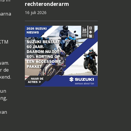
rechteronderarm
16 juli 2026
aarna
o
 KTM
wam.
r de
ekend.
run
ing,
 van