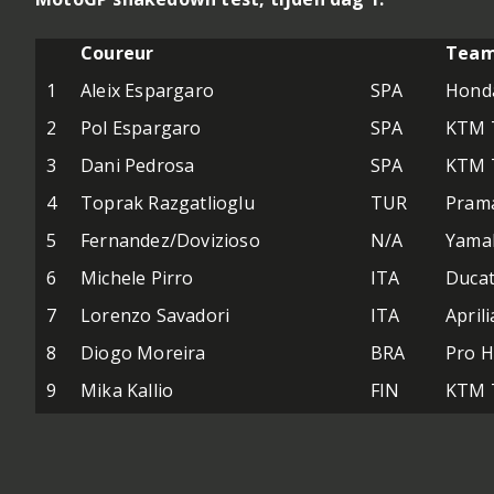
Coureur
Tea
1
Aleix Espargaro
SPA
Honda
2
Pol Espargaro
SPA
KTM T
3
Dani Pedrosa
SPA
KTM T
4
Toprak Razgatlioglu
TUR
Pram
5
Fernandez/Dovizioso
N/A
Yamah
6
Michele Pirro
ITA
Ducat
7
Lorenzo Savadori
ITA
April
8
Diogo Moreira
BRA
Pro H
9
Mika Kallio
FIN
KTM T