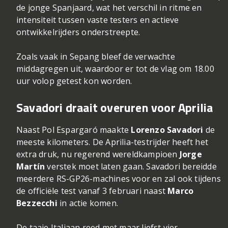
de jonge Spanjaard, wat het verschil in ritme en
intensiteit tussen vaste testers en actieve
ontwikkelrijders onderstreepte.
Zoals vaak in Sepang bleef de verwachte
middagregen uit, waardoor er tot de vlag om 18.00
uur volop getest kon worden.
Savadori draait overuren voor Aprilia
Naast Pol Espargaró maakte
Lorenzo Savadori
de
meeste kilometers. De Aprilia-testrijder heeft het
extra druk, nu regerend wereldkampioen
Jorge
Martín
verstek moet laten gaan. Savadori bereidde
meerdere RS-GP26-machines voor en zal ook tijdens
de officiële test vanaf 3 februari naast
Marco
Bezzecchi
in actie komen.
De taaie Italiaan reed met maar liefst vier