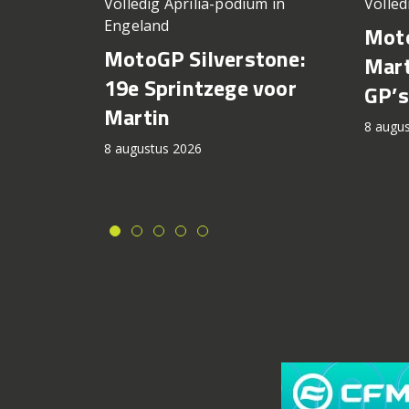
Volledig Aprilia-podium in
Volled
Engeland
Moto
MotoGP Silverstone:
Mart
19e Sprintzege voor
GP’s
Martin
8 augu
8 augustus 2026