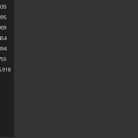
335
395
909
454
394
755
5.918