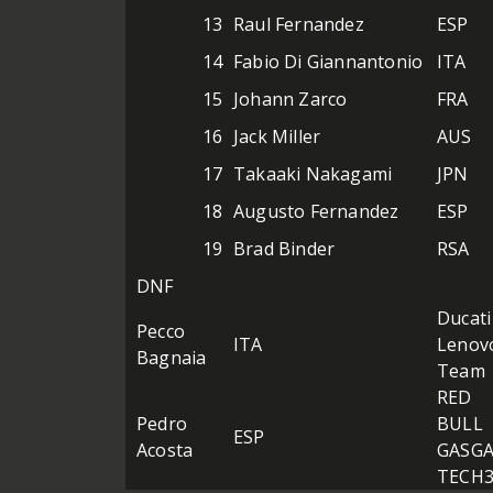
13
Raul Fernandez
ESP
14
Fabio Di Giannantonio
ITA
15
Johann Zarco
FRA
16
Jack Miller
AUS
17
Takaaki Nakagami
JPN
18
Augusto Fernandez
ESP
19
Brad Binder
RSA
DNF
Ducati
Pecco
ITA
Lenov
Bagnaia
Team
RED
Pedro
BULL
ESP
Acosta
GASG
TECH