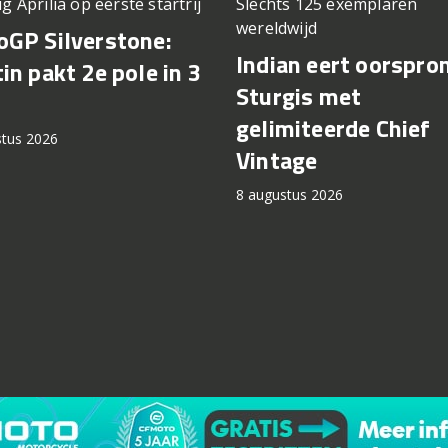
ig Aprilia op eerste startrij
Slechts 125 exemplaren
wereldwijd
GP Silverstone:
Indian eert oorspro
in pakt 2e pole in 3
Sturgis met
gelimiteerde Chief
stus 2026
Vintage
8 augustus 2026