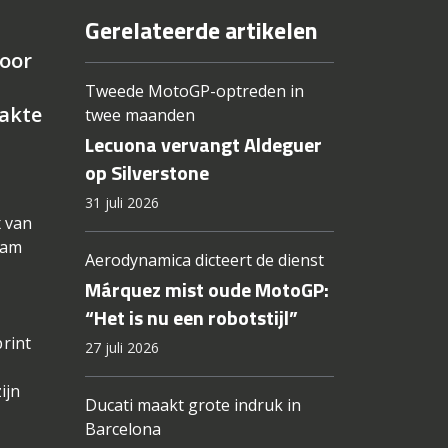
Gerelateerde artikelen
voor
Tweede MotoGP-optreden in
akte
twee maanden
Lecuona vervangt Aldeguer
op Silverstone
31 juli 2026
x van
eam
Aerodynamica dicteert de dienst
Márquez mist oude MotoGP:
“Het is nu een robotstijl”
rint
27 juli 2026
n
ijn
Ducati maakt grote indruk in
Barcelona