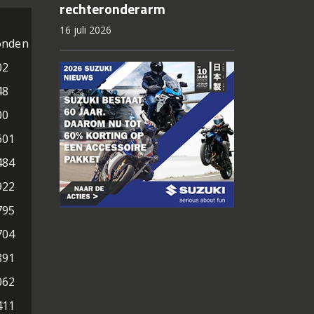
rechteronderarm
16 juli 2026
onden
02
48
00
601
484
922
795
704
891
062
411