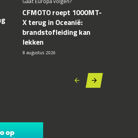
Gaat Europa volgen?
Bagnaia op
CFMOTO roept 1000MT-
MotoGP 
ng
X terug in Oceanië:
Bezzecch
brandstofleiding kan
rondere
lekken
7 augustus 2
8 augustus 2026