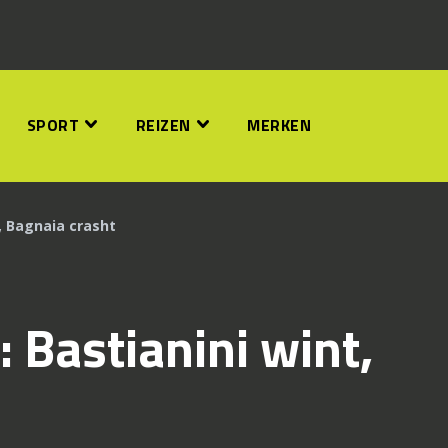
SPORT
REIZEN
MERKEN
, Bagnaia crasht
 Bastianini wint,