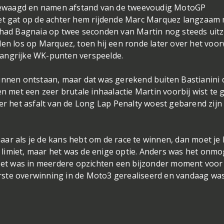
gewaagd en namen afstand van de tweevoudig MotoGP
het gat op de achter hem rijdende Marc Marquez langzaam
 had Bagnaia op twee seconden van Martin nog steeds uitz
den los op Marquez, toen hij een ronde later over het voor
langrijke WK-punten verspeelde.
unnen ontstaan, maar dat was gerekend buiten Bastianini d
en met een zeer brutale inhaalactie Martin voorbij wist te 
er het asfalt van de Long Lap Penalty woest gebarend zijn
ar als je de kans hebt om de race te winnen, dan moet je 
de limiet, maar het was de enige optie. Anders was het onmo
” Het was in meerdere opzichten een bijzonder moment voor
eerste overwinning in de Moto3 gerealiseerd en vandaag wa