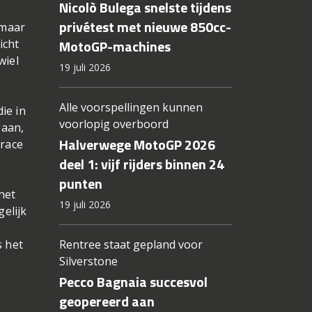
Nicolò Bulega snelste tijdens
privétest met nieuwe 850cc-
 maar
MotoGP-machines
icht
wiel
19 juli 2026
Alle voorspellingen kunnen
ie in
voorlopig overboord
gaan,
Halverwege MotoGP 2026
 race
deel 1: vijf rijders binnen 24
punten
het
19 juli 2026
gelijk
s het
Rentree staat gepland voor
Silverstone
Pecco Bagnaia succesvol
geopereerd aan