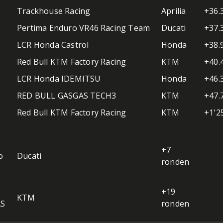
Trackhouse Racing
Aprilia
+36.
Pertima Enduro VR46 Racing Team
Ducati
+37.
LCR Honda Castrol
Honda
+38.
Red Bull KTM Factory Racing
KTM
+40.
LCR Honda IDEMITSU
Honda
+46.
RED BULL GASGAS TECH3
KTM
+47.
Red Bull KTM Factory Racing
KTM
+1'2
+7
o
Ducati
ronden
+19
KTM
AS
ronden
3