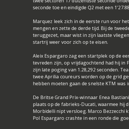
twee sectoren 17 duizendste seconde onder 
seconde toe en eindigde Q2 met een 1'27.8
Marquez leek zich in de eerste run voor het
mengen en zette de derde tijd. Bij de twee
teruggezet, maar wist in zijn laatste vlieg
startrij weer voor zich op te eisen.
Aleix Espargaro zag een startplek op de eer
tevreden zijn, op vrijdagochtend had hij in 
zijn late poging van 1.28,292 seconden. Te
twee Aprilia coureurs worden op de grid ges
hebben moeten gaan de snelste KTM was i
De Britse Grand Prix-winnaar Enea Bastiani
plaats op de fabrieks-Ducati, waarmee hij
Morbidelli nipt versloeg. Marco Bezzecchi k
Pol Espargaro crashte in een ronde die goe