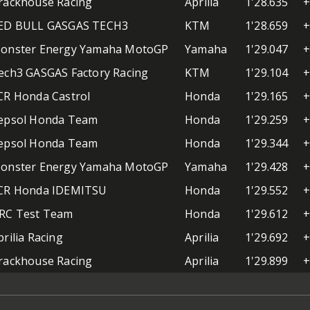
rackhouse Racing
Aprilia
1'28.635
+
ED BULL GASGAS TECH3
KTM
1'28.659
+
onster Energy Yamaha MotoGP
Yamaha
1'29.047
+
ech3 GASGAS Factory Racing
KTM
1'29.104
+
CR Honda Castrol
Honda
1'29.165
+
epsol Honda Team
Honda
1'29.259
+
epsol Honda Team
Honda
1'29.344
+
onster Energy Yamaha MotoGP
Yamaha
1'29.428
+
CR Honda IDEMITSU
Honda
1'29.552
+
RC Test Team
Honda
1'29.612
+
prilia Racing
Aprilia
1'29.692
+
rackhouse Racing
Aprilia
1'29.899
+