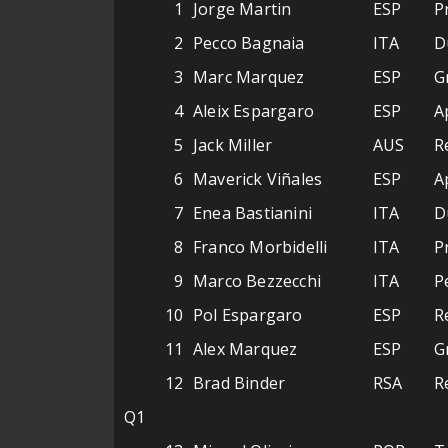
1
Jorge Martin
ESP
P
2
Pecco Bagnaia
ITA
D
3
Marc Marquez
ESP
G
4
Aleix Espargaro
ESP
A
5
Jack Miller
AUS
R
6
Maverick Viñales
ESP
A
7
Enea Bastianini
ITA
D
8
Franco Morbidelli
ITA
P
9
Marco Bezzecchi
ITA
P
10
Pol Espargaro
ESP
R
11
Alex Marquez
ESP
G
12
Brad Binder
RSA
R
Q1