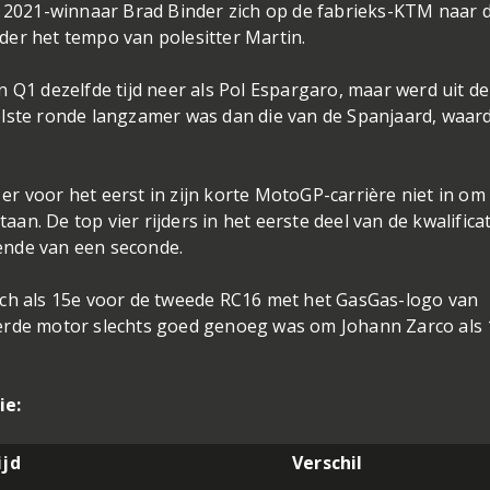
l 2021-winnaar Brad Binder zich op de fabrieks-KTM naar 
der het tempo van polesitter Martin.
 Q1 dezelfde tijd neer als Pol Espargaro, maar werd uit de
elste ronde langzamer was dan die van de Spanjaard, waar
r voor het eerst in zijn korte MotoGP-carrière niet in om
taan. De top vier rijders in het eerste deel van de kwalifica
ende van een seconde.
ich als 15e voor de tweede RC16 met het GasGas-logo van
terde motor slechts goed genoeg was om Johann Zarco als
ie:
ijd
Verschil