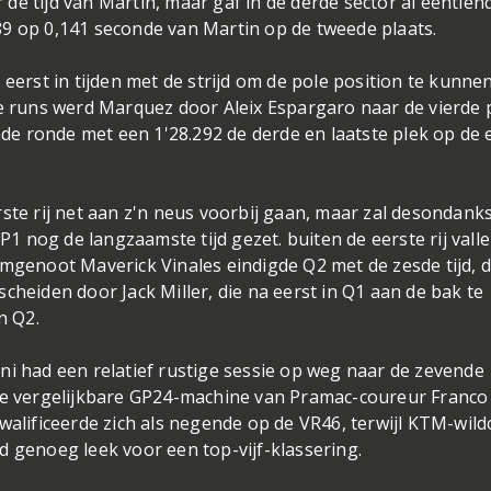
de tijd van Martin, maar gaf in de derde sector al eentien
89 op 0,141 seconde van Martin op de tweede plaats.
 eerst in tijden met de strijd om de pole position te kunne
de runs werd Marquez door Aleix Espargaro naar de vierde 
ende ronde met een 1'28.292 de derde en laatste plek op de 
ste rij net aan z'n neus voorbij gaan, maar zal desondank
FP1 nog de langzaamste tijd gezet. buiten de eerste rij vall
amgenoot Maverick Vinales eindigde Q2 met de zesde tijd, 
cheiden door Jack Miller, die na eerst in Q1 aan de bak te
n Q2.
ni had een relatief rustige sessie op weg naar de zevende
 de vergelijkbare GP24-machine van Pramac-coureur Franco
walificeerde zich als negende op de VR46, terwijl KTM-wild
d genoeg leek voor een top-vijf-klassering.