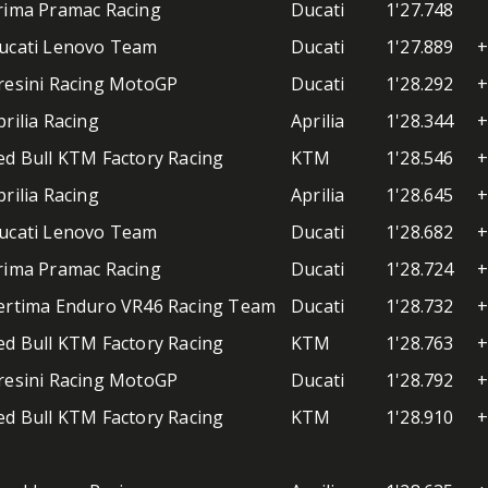
rima Pramac Racing
Ducati
1'27.748
ucati Lenovo Team
Ducati
1'27.889
+
resini Racing MotoGP
Ducati
1'28.292
+
prilia Racing
Aprilia
1'28.344
+
ed Bull KTM Factory Racing
KTM
1'28.546
+
prilia Racing
Aprilia
1'28.645
+
ucati Lenovo Team
Ducati
1'28.682
+
rima Pramac Racing
Ducati
1'28.724
+
ertima Enduro VR46 Racing Team
Ducati
1'28.732
+
ed Bull KTM Factory Racing
KTM
1'28.763
+
resini Racing MotoGP
Ducati
1'28.792
+
ed Bull KTM Factory Racing
KTM
1'28.910
+