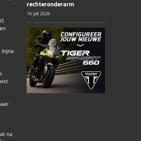
rechteronderarm
16 juli 2026
05
een
 bijna
e
wist
maar
at na