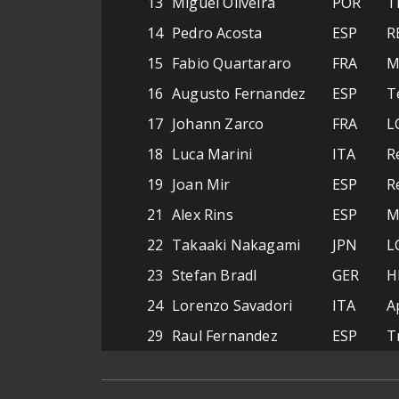
13
Miguel Oliveira
POR
T
14
Pedro Acosta
ESP
R
15
Fabio Quartararo
FRA
M
16
Augusto Fernandez
ESP
T
17
Johann Zarco
FRA
L
18
Luca Marini
ITA
R
19
Joan Mir
ESP
R
21
Alex Rins
ESP
M
22
Takaaki Nakagami
JPN
L
23
Stefan Bradl
GER
H
24
Lorenzo Savadori
ITA
A
29
Raul Fernandez
ESP
T