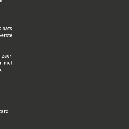
de
n
plaats
eerste
s zeer
en met
de
card