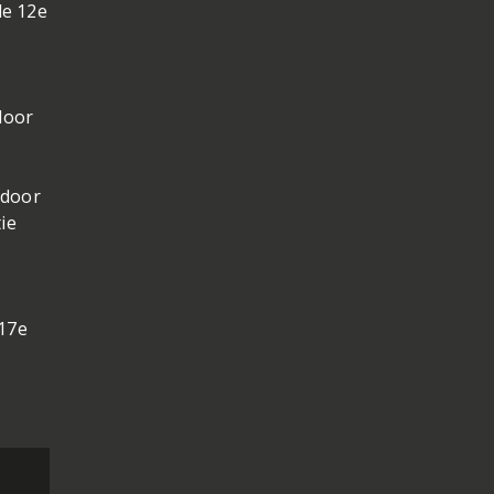
de 12e
door
 door
tie
 17e