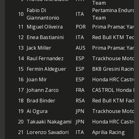
Team
Fabio Di
Pertamina Enduro 
10
ITA
Giannantonio
Team
11
Miguel Oliveira
POR
Prima Pramac Yam
12
Enea Bastianini
ITA
Red Bull KTM Tech
13
Jack Miller
AUS
Prima Pramac Yam
14
Raul Fernandez
ESP
Trackhouse MotoG
15
Fermin Aldeguer
ESP
BK8 Gresini Racin
16
Joan Mir
ESP
Honda HRC Castrol
17
Johann Zarco
FRA
CASTROL Honda L
18
Brad Binder
RSA
Red Bull KTM Facto
19
Ai Ogura
JPN
Trackhouse MotoG
20
Takaaki Nakagami
JPN
Honda HRC Castrol
21
Lorenzo Savadori
ITA
Aprilia Racing