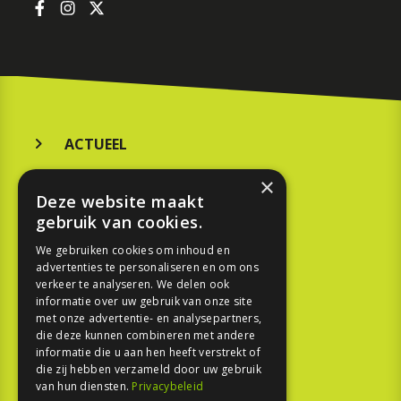
ACTUEEL
MERKEN
×
Deze website maakt
KOOPGIDS
gebruik van cookies.
TESTEN
We gebruiken cookies om inhoud en
advertenties te personaliseren en om ons
verkeer te analyseren. We delen ook
SPORT
informatie over uw gebruik van onze site
met onze advertentie- en analysepartners,
REPORTAGE
die deze kunnen combineren met andere
informatie die u aan hen heeft verstrekt of
die zij hebben verzameld door uw gebruik
TOUREN
van hun diensten.
Privacybeleid