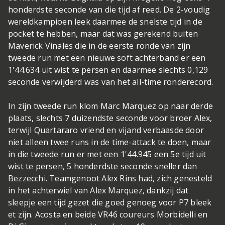
honderdste seconde van die tijd af reed. De 2-voudig
wereldkampioen leek daarmee de snelste tijd in de
pocket te hebben, maar dat was gerekend buiten
Maverick Vinales die in de eerste ronde van zijn
tweede run met een nieuwe soft achterband er een
1'44.634 uit wist te persen en daarmee slechts 0,129
seconde verwijderd was van het all-time ronderecord.
In zijn tweede run klom Marc Marquez op naar derde
plaats, slechts 7 duizendste seconde voor broer Alex,
terwijl Quartararo vriend en vijand verbaasde door
niet alleen twee runs in de time-attack te doen, maar
in die tweede run er met een 1'44.945 een 5e tijd uit
wist te persen, 5 honderdste seconde sneller dan
Bezzecchi. Teamgenoot Alex Rins had, zich genesteld
in het achterwiel van Alex Marquez, dankzij dat
sleepje een tijd gezet die goed genoeg voor P7 bleek
et zijn. Acosta en beide VR46 coureurs Morbidelli en