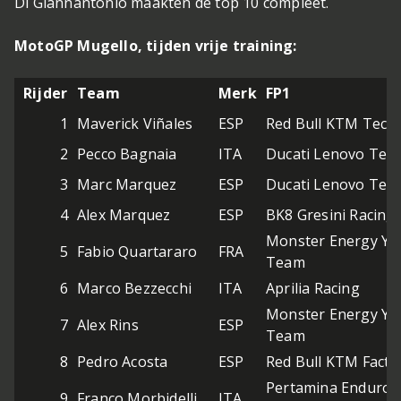
Di Giannantonio maakten de top 10 compleet.
MotoGP Mugello, tijden vrije training:
Rijder
Team
Merk
FP1
1
Maverick Viñales
ESP
Red Bull KTM Tech
2
Pecco Bagnaia
ITA
Ducati Lenovo Tea
3
Marc Marquez
ESP
Ducati Lenovo Tea
4
Alex Marquez
ESP
BK8 Gresini Racin
Monster Energy Y
5
Fabio Quartararo
FRA
Team
6
Marco Bezzecchi
ITA
Aprilia Racing
Monster Energy Y
7
Alex Rins
ESP
Team
8
Pedro Acosta
ESP
Red Bull KTM Facto
Pertamina Enduro 
9
Franco Morbidelli
ITA