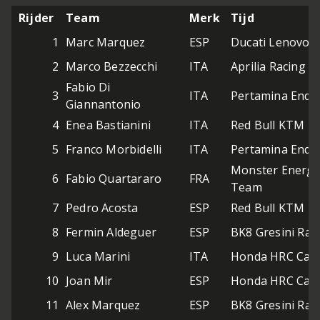
Rijder
Team
Merk
Tijd
1
Marc Marquez
ESP
Ducati Lenovo 
2
Marco Bezzecchi
ITA
Aprilia Racing
Fabio Di
3
ITA
Pertamina Endu
Giannantonio
4
Enea Bastianini
ITA
Red Bull KTM T
5
Franco Morbidelli
ITA
Pertamina Endu
Monster Energ
6
Fabio Quartararo
FRA
Team
7
Pedro Acosta
ESP
Red Bull KTM Fa
8
Fermin Aldeguer
ESP
BK8 Gresini Ra
9
Luca Marini
ITA
Honda HRC Cast
10
Joan Mir
ESP
Honda HRC Cast
11
Alex Marquez
ESP
BK8 Gresini Ra