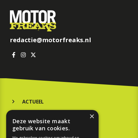
redactie@motorfreaks.nl
ACTUEEL
MERKEN
×
Deze website maakt
KOOPGIDS
gebruik van cookies.
We gebruiken cookies om inhoud en