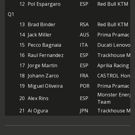
12
Pol Espargaro
ESP
Red Bull KTM T
Q1
13
Brad Binder
RSA
Red Bull KTM Fa
14
Jack Miller
AUS
Prima Pramac 
15
Pecco Bagnaia
ITA
Ducati Lenovo 
16
Raul Fernandez
ESP
Trackhouse Mo
17
Jorge Martin
ESP
Aprilia Racing
18
Johann Zarco
FRA
CASTROL Honda
19
Miguel Oliveira
POR
Prima Pramac 
Monster Energ
20
Alex Rins
ESP
Team
21
Ai Ogura
JPN
Trackhouse Mo