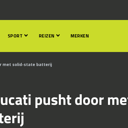
SPORT
REIZEN
MERKEN
 met solid-state batterij
ucati pusht door me
terij