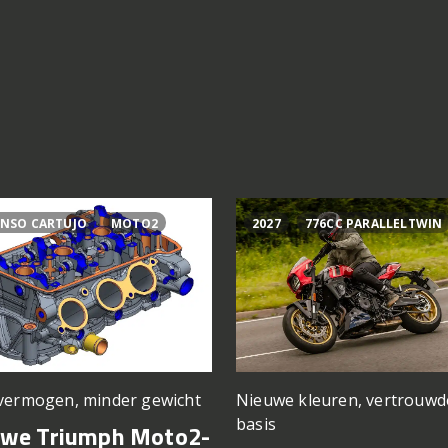
NSO CARTUJO
MOTO2
2027
776CC PARALLELTWIN
vermogen, minder gewicht
Nieuwe kleuren, vertrouwd
basis
uwe Triumph Moto2-