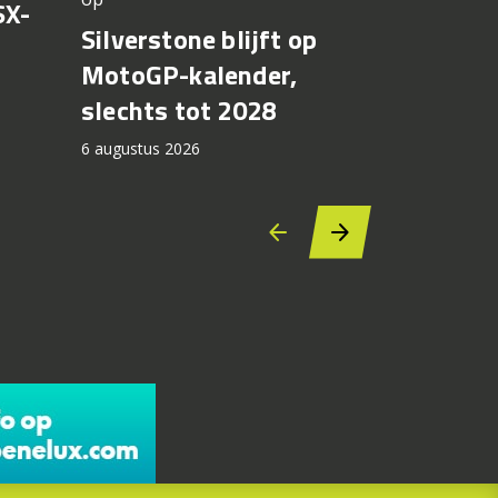
SX-
Achter d
Silverstone blijft op
CFMOTO
MotoGP-kalender,
6 augustus 2
slechts tot 2028
6 augustus 2026