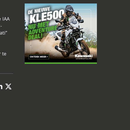
e IAA
-
ati”
 te