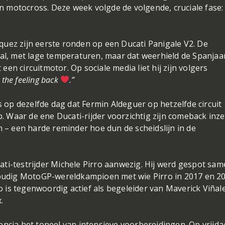
n motocross. Deze week volgde de volgende, cruciale fase:
rquez zijn eerste ronden op een Ducati Panigale V2. De
l, met lage temperaturen, maar dat weerhield de Spanjaa
een circuitmotor. Op sociale media liet hij zijn volgers
 the feeling back
.”
 op dezelfde dag dat Fermin Aldeguer op hetzelfde circuit
. Waar de ene Ducati-rijder voorzichtig zijn comeback inze
 – een harde reminder hoe dun de scheidslijn in de
ati-testrijder Michele Pirro aanwezig. Hij werd gespot sa
oudig MotoGP-wereldkampioen met wie Pirro in 2017 en 2
 is tegenwoordig actief als begeleider van Maverick Viñale
.
lencia het toneel van intensieve voorbereidingen. Op vrijda