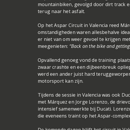
mountainbiken, gevolgd door dirt track e
terug naar het asfalt.
Op het Aspar Circuit in Valencia reed Má
omstandigheden waren allesbehalve ideaa
er niet van om weer gevoel te krijgen met 
meegenieten:
“Back on the bike and getting
Opvallend genoeg vond de training plaats
zwaar crashte en een dijbeenbreuk opliep
werd een ander juist hard teruggeworpen
motorsport kan zijn.
Tijdens de sessie in Valencia was ook Duc
met Márquez en Jorge Lorenzo, de driev
intensief samenwerkte bij Ducati. Lorenzo
die eveneens traint op het Aspar-complex
De komende dagen blijft het circuit in Va