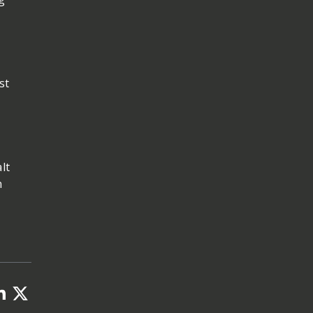
st
lt
n