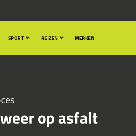
SPORT
REIZEN
MERKEN
oces
weer op asfalt