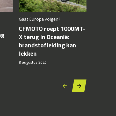
Gaat Europa volgen?
Bagnaia op
CFMOTO roept 1000MT-
MotoGP 
ng
X terug in Oceanië:
Bezzecch
brandstofleiding kan
rondere
lekken
7 augustus 2
8 augustus 2026