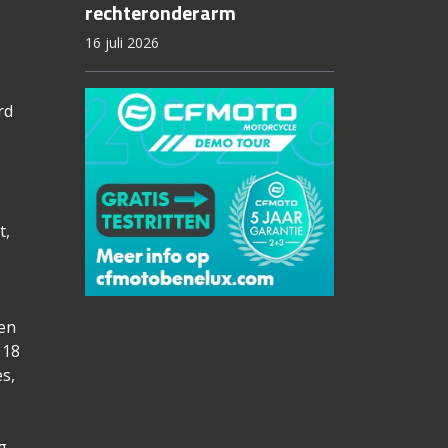
rechteronderarm
16 juli 2026
rd
t,
men
018
s,
g