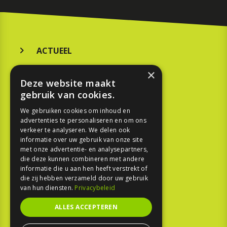
ACTUEEL
MERKEN
×
Deze website maakt
KOOPGIDS
gebruik van cookies.
TESTEN
We gebruiken cookies om inhoud en
advertenties te personaliseren en om ons
verkeer te analyseren. We delen ook
SPORT
informatie over uw gebruik van onze site
met onze advertentie- en analysepartners,
die deze kunnen combineren met andere
REPORTAGE
informatie die u aan hen heeft verstrekt of
die zij hebben verzameld door uw gebruik
TOUREN
van hun diensten.
Privacybeleid
NIEUWSBRIEF
ALLES ACCEPTEREN