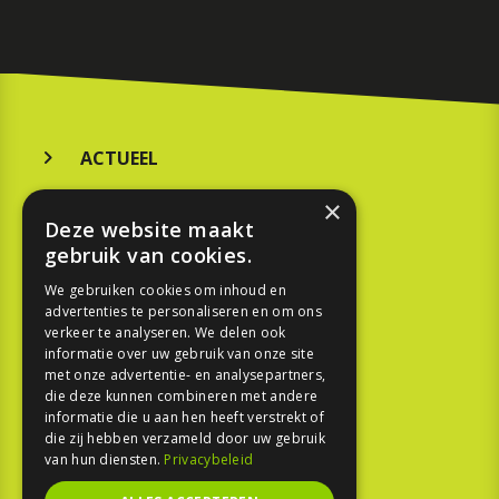
ACTUEEL
MERKEN
×
Deze website maakt
KOOPGIDS
gebruik van cookies.
TESTEN
We gebruiken cookies om inhoud en
advertenties te personaliseren en om ons
verkeer te analyseren. We delen ook
SPORT
informatie over uw gebruik van onze site
met onze advertentie- en analysepartners,
die deze kunnen combineren met andere
REPORTAGE
informatie die u aan hen heeft verstrekt of
die zij hebben verzameld door uw gebruik
TOUREN
van hun diensten.
Privacybeleid
NIEUWSBRIEF