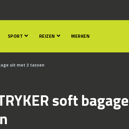
SPORT
REIZEN
MERKEN
gage uit met 3 tassen
STRYKER soft bagage
en