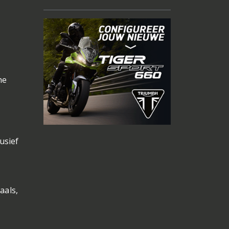
he
usief
aals,