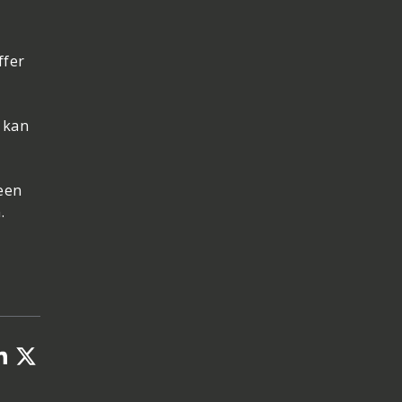
ffer
, kan
 een
.