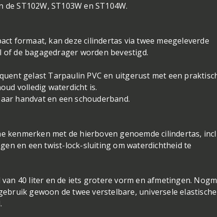
 zijn de ST102W, ST103W en ST104W.
pact formaat, kan deze cilindertas via twee meegeleverde
el of de bagagedrager worden bevestigd.
uent gelast Tarpaulin PVC en uitgerust met een praktisc
houd volledig waterdicht is.
gbaar handvat en een schouderband.
he kenmerken met de hierboven genoemde cilindertas, incl
en en een twist-lock-sluiting om waterdichtheid te
d van 40 liter en de iets grotere vorm en afmetingen. Nogm
 gebruik gewoon de twee verstelbare, universele elastische
.