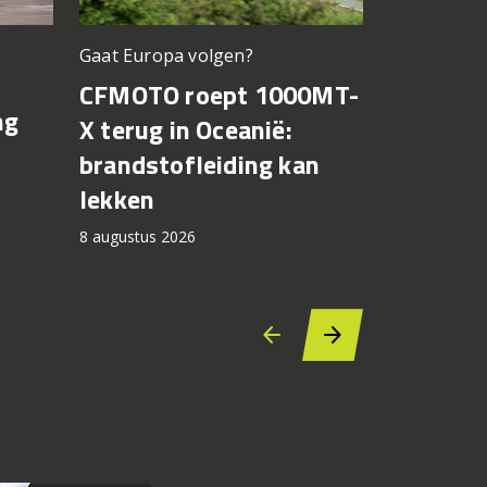
Gaat Europa volgen?
Bagnaia op
CFMOTO roept 1000MT-
MotoGP 
ng
X terug in Oceanië:
Bezzecch
brandstofleiding kan
rondere
lekken
7 augustus 2
8 augustus 2026