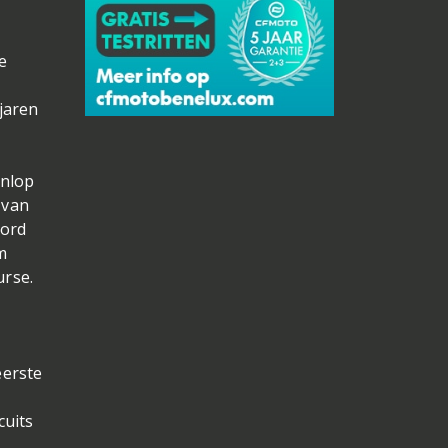
e
jaren
unlop
 van
cord
m
urse.
eerste
cuits