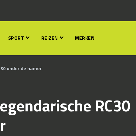
SPORT
REIZEN
MERKEN
C30 onder de hamer
 legendarische RC30
r