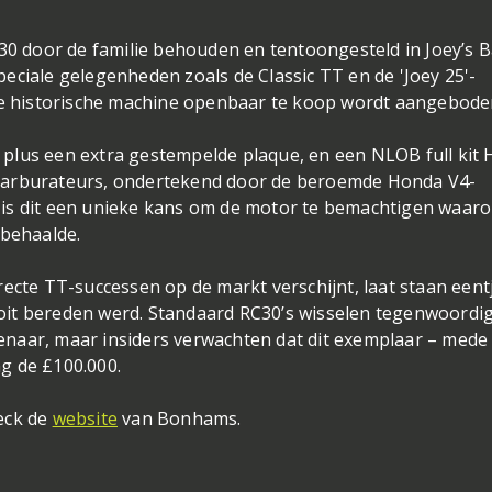
C30 door de familie behouden en tentoongesteld in Joey’s B
eciale gelegenheden zoals de Classic TT en de 'Joey 25'-
eze historische machine openbaar te koop wordt aangebode
plus een extra gestempelde plaque, en een NLOB full kit 
carburateurs, ondertekend door de beroemde Honda V4-
 is dit een unieke kans om de motor te bemachtigen waar
 behaalde.
ecte TT-successen op de markt verschijnt, laat staan eentj
oit bereden werd. Standaard RC30’s wisselen tegenwoordi
naar, maar insiders verwachten dat dit exemplaar – mede
g de £100.000.
eck de
website
van Bonhams.