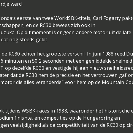
rdje werd.
Honda’s eerste van twee WorldSBK-titels, Carl Fogarty pakt
schappen, en de RC30 bewees zich ook in
uzuka. Op dit moment is er geen andere motor uit de late 
dat nog steeds geldt.
e RC30 echter het grootste verschil. In juni 1988 reed D
56 minuten en 50,2 seconden met een gemiddelde snelheid
T op dezelfde RC30 en vestigde hij een nieuw snelheidsre
later dat de RC30 hem de precisie en het vertrouwen gaf o
 motor die alles veranderde” voor hem op de Mountain Co
k tijdens WSBK-races in 1988, waaronder het historische 
odium finishte, en competities op de Hungaroring en
en veelzijdigheid als de competitiviteit van de RC30 op cir