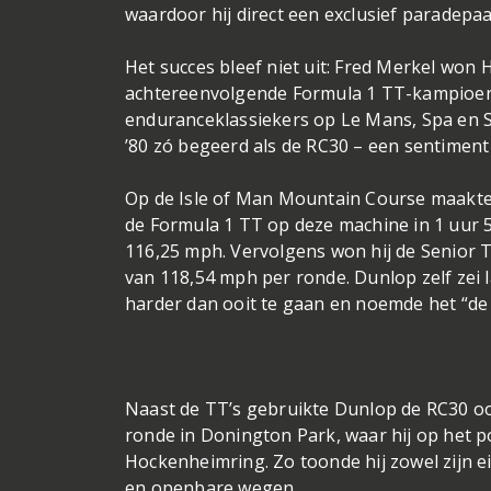
waardoor hij direct een exclusief paradepaa
Het succes bleef niet uit: Fred Merkel won 
achtereenvolgende Formula 1 TT-kampioen
enduranceklassiekers op Le Mans, Spa en S
’80 zó begeerd als de RC30 – een sentiment 
Op de Isle of Man Mountain Course maakte d
de Formula 1 TT op deze machine in 1 uur 
116,25 mph. Vervolgens won hij de Senior T
van 118,54 mph per ronde. Dunlop zelf zei 
harder dan ooit te gaan en noemde het “de
Naast de TT’s gebruikte Dunlop de RC30 oo
ronde in Donington Park, waar hij op het p
Hockenheimring. Zo toonde hij zowel zijn eig
en openbare wegen.