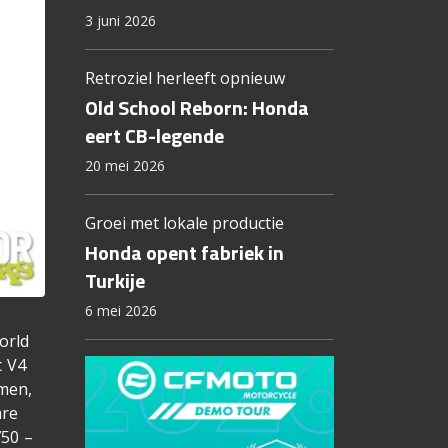
3 juni 2026
Retroziel herleeft opnieuw
Old School Reborn: Honda
eert CB-legende
20 mei 2026
Groei met lokale productie
Honda opent fabriek in
Turkije
6 mei 2026
orld
c V4
mmen,
are
750 –