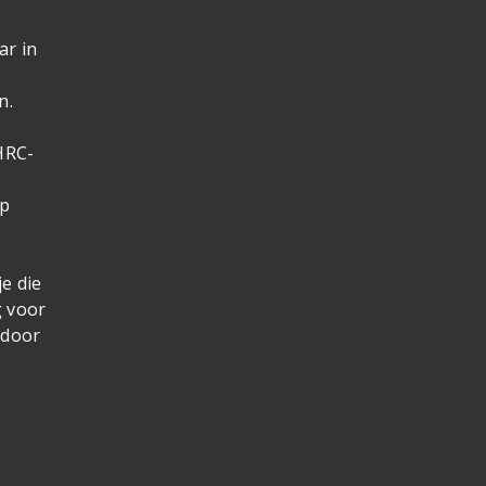
ar in
n.
HRC-
op
e die
g voor
 door