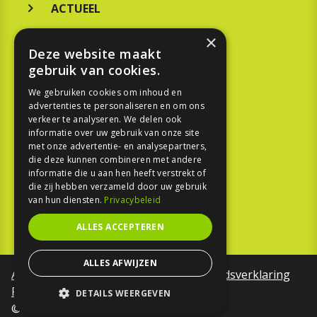
ACTUEEL
MERKEN
×
Deze website maakt
KOOPGIDS
gebruik van cookies.
TESTEN
We gebruiken cookies om inhoud en
advertenties te personaliseren en om ons
verkeer te analyseren. We delen ook
SPORT
informatie over uw gebruik van onze site
met onze advertentie- en analysepartners,
die deze kunnen combineren met andere
REPORTAGE
informatie die u aan hen heeft verstrekt of
die zij hebben verzameld door uw gebruik
TOUREN
van hun diensten.
Privacybeleid
NIEUWSBRIEF
ALLES ACCEPTEREN
ALLES AFWIJZEN
Algemene voorwaarden
Toegankelijkheidsverklaring
Privacy Policy
DETAILS WEERGEVEN
©Motorfreaks 2026