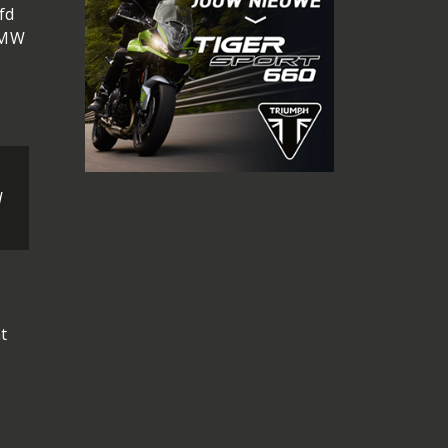
fd
 BMW
d
t