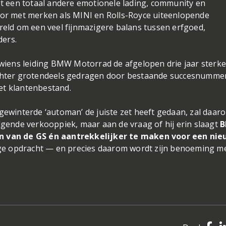
t een totaal andere emotionele lading, community en
or met merken als MINI en Rolls-Royce uiteenlopende
eld om een veel fijnmazigere balans tussen erfgoed,
ders.
wiens leiding BMW Motorrad de afgelopen drie jaar sterk
d echter grotendeels gedragen door bestaande succesnumme
het klantenbestand.
ewinterde ‘automan’ de juiste zet heeft gedaan, zal daar
gende verkooppiek, maar aan de vraag of hij erin slaagt
 van de GS én aantrekkelijker te maken voor een ni
ige opdracht — en precies daarom wordt zijn benoeming m
.