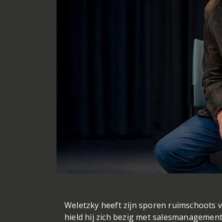
Weletzky heeft zijn sporen ruimschoots ve
hield hij zich bezig met salesmanagement