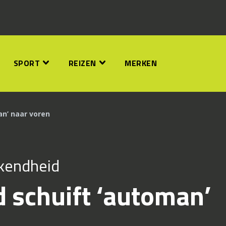
SPORT
REIZEN
MERKEN
n’ naar voren
ekendheid
schuift ‘automan’