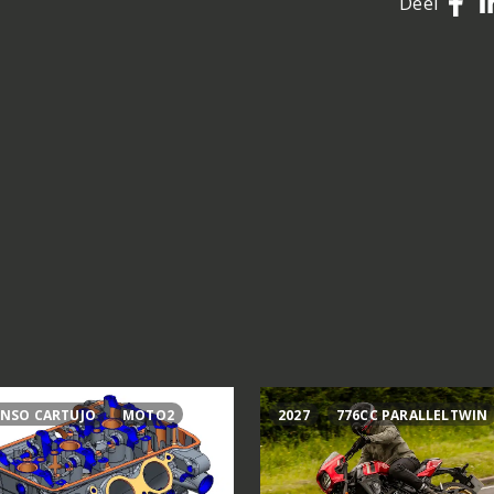
Deel
NSO CARTUJO
MOTO2
2027
776CC PARALLELTWIN