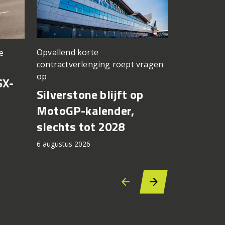
Opvallend korte
e
een TT Ass
contractverlenging roept vragen
vergeten
op
SX-
Achter d
Silverstone blijft op
CFMOTO
MotoGP-kalender,
6 augustus 2
slechts tot 2028
6 augustus 2026