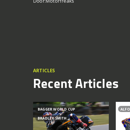
Door:
Motorfreaks
ARTICLES
Recent Articles
BAGGER WORLD CUP
ALFO
BRADLEY SMITH