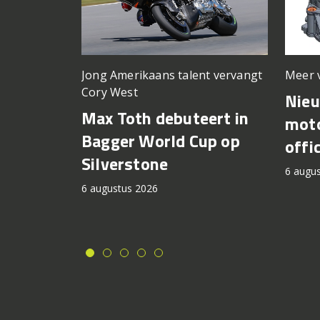
Meer 
Jong Amerikaans talent vervangt
Cory West
Nie
Max Toth debuteert in
moto
Bagger World Cup op
offi
Silverstone
6 augu
6 augustus 2026