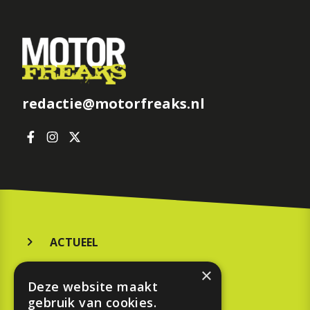
redactie@motorfreaks.nl
ACTUEEL
MERKEN
×
Deze website maakt
KOOPGIDS
gebruik van cookies.