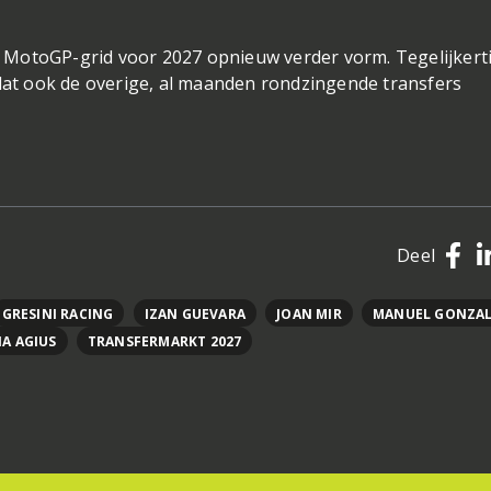
e MotoGP-grid voor 2027 opnieuw verder vorm. Tegelijkerti
ordat ook de overige, al maanden rondzingende transfers
Deel
GRESINI RACING
IZAN GUEVARA
JOAN MIR
MANUEL GONZA
A AGIUS
TRANSFERMARKT 2027