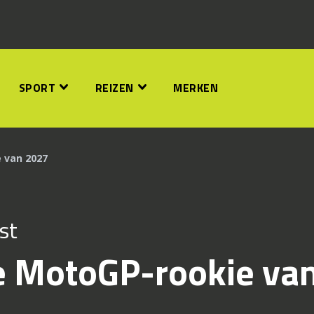
SPORT
REIZEN
MERKEN
 van 2027
st
e MotoGP-rookie va