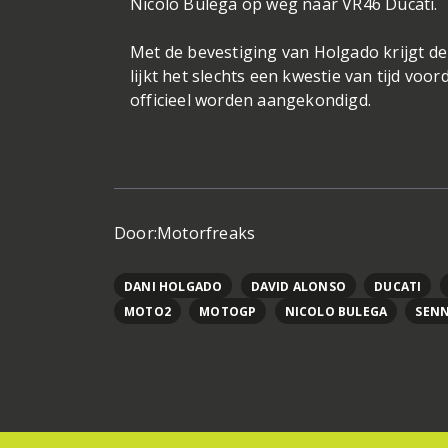
Nicolo Bulega op weg naar VR46 Ducati.
Met de bevestiging van Holgado krijgt d
lijkt het slechts een kwestie van tijd vo
officieel worden aangekondigd.
Door:
Motorfreaks
DANI HOLGADO
DAVID ALONSO
DUCATI
MOTO2
MOTOGP
NICOLO BULEGA
SENN