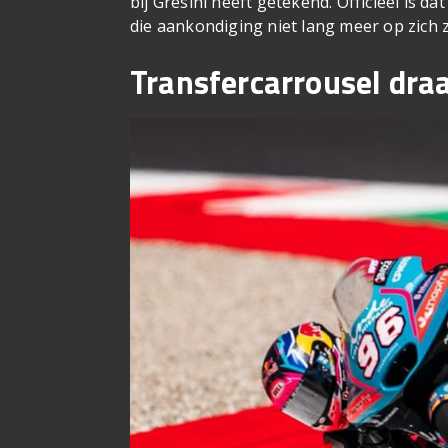
bij Gresini heeft getekend. Officieel is d
die aankondiging niet lang meer op zich z
Transfercarrousel draa