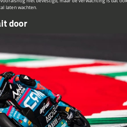
at vooralsnog niet bevestigd, maar de verwachting is dat oo
al laten wachten.
it door