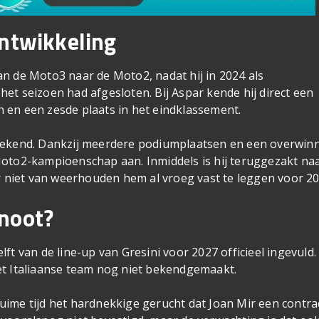
ontwikkeling
n de Moto3 naar de Moto2, nadat hij in 2024 als
et seizoen had afgesloten. Bij Aspar kende hij direct een
 en een zesde plaats in het eindklassement.
stekend. Dankzij meerdere podiumplaatsen en een overwin
et Moto2-kampioenschap aan. Inmiddels is hij teruggezakt na
er niet van weerhouden hem al vroeg vast te leggen voor 20
noot?
ft van de line-up van Gresini voor 2027 officieel ingevuld.
et Italiaanse team nog niet bekendgemaakt.
ime tijd het hardnekkige gerucht dat Joan Mir een contra