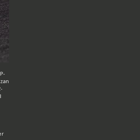
P-
Izan
-
3
e
er