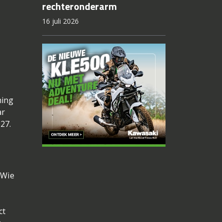
rechteronderarm
16 juli 2026
ning
ar
27.
 Wie
ct