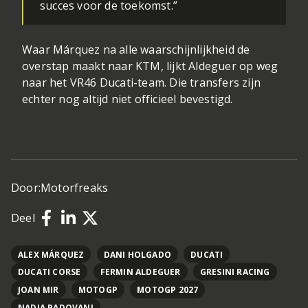
succes voor de toekomst.”
Waar Márquez na alle waarschijnlijkheid de
overstap maakt naar KTM, lijkt Aldeguer op weg
naar het VR46 Ducati-team. Die transfers zijn
echter nog altijd niet officieel bevestigd.
Door:
Motorfreaks
Deel
ALEX MÁRQUEZ
DANI HOLGADO
DUCATI
DUCATI CORSE
FERMIN ALDEGUER
GRESINI RACING
JOAN MIR
MOTOGP
MOTOGP 2027
NADIA PADOVANI