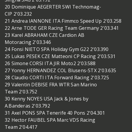
20 Dominique AEGERTER SWI Technomag-
CIP 2'03.232
21 Andrea IANNONE ITA Fimmco Speed Up 2'03.258
22 Arne TODE GER Racing Team Germany 2'03.341
23 Karel ABRAHAM CZE Cardion AB
Motoracing 2'03.346
24 Fonsi NIETO SPA Holiday Gym G22 2'03.390
25 Lukas PESEK CZE Matteoni CP Racing 2'03.531
26 Simone CORSI ITA JIR Moto2 2'03.588
27 Yonny HERNANDEZ COL Blusens-STX 2'03.635
28 Claudio CORTI ITA Forward Racing 2'03.725
29 Valentin DEBISE FRA WTR San Marino
Team 2'03.752
30 Kenny NOYES USA Jack & Jones by
A.Banderas 2'03.792
31 Axel PONS SPA Tenerife 40 Pons 2'04.301
32 Hector FAUBEL SPA Marc VDS Racing
Team 2'04.417