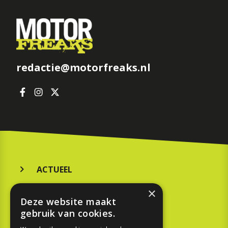
redactie@motorfreaks.nl
ACTUEEL
MERKEN
×
Deze website maakt
KOOPGIDS
gebruik van cookies.