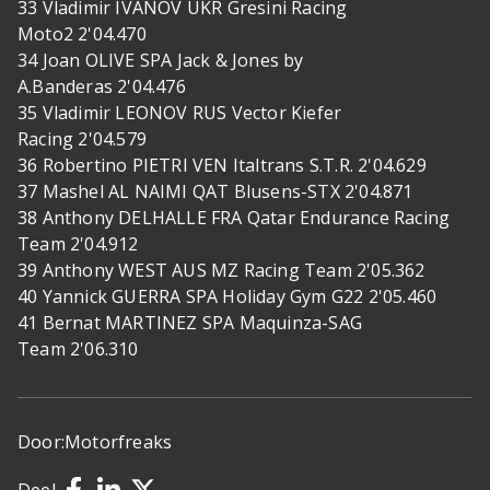
33 Vladimir IVANOV UKR Gresini Racing
Moto2 2'04.470
34 Joan OLIVE SPA Jack & Jones by
A.Banderas 2'04.476
35 Vladimir LEONOV RUS Vector Kiefer
Racing 2'04.579
36 Robertino PIETRI VEN Italtrans S.T.R. 2'04.629
37 Mashel AL NAIMI QAT Blusens-STX 2'04.871
38 Anthony DELHALLE FRA Qatar Endurance Racing
Team 2'04.912
39 Anthony WEST AUS MZ Racing Team 2'05.362
40 Yannick GUERRA SPA Holiday Gym G22 2'05.460
41 Bernat MARTINEZ SPA Maquinza-SAG
Team 2'06.310
Door:
Motorfreaks