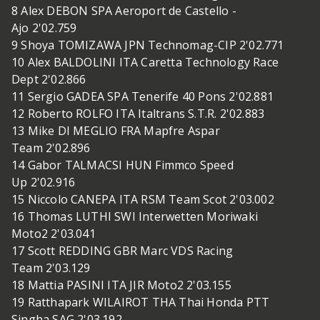
8 Alex DEBON SPA Aeroport de Castello -
Ajo 2'02.759
9 Shoya TOMIZAWA JPN Technomag-CIP 2'02.771
10 Alex BALDOLINI ITA Caretta Technology Race
Dept 2'02.866
11 Sergio GADEA SPA Tenerife 40 Pons 2'02.881
12 Roberto ROLFO ITA Italtrans S.T.R. 2'02.883
13 Mike DI MEGLIO FRA Mapfre Aspar
Team 2'02.896
14 Gabor TALMACSI HUN Fimmco Speed
Up 2'02.916
15 Niccolo CANEPA ITA RSM Team Scot 2'03.002
16 Thomas LUTHI SWI Interwetten Moriwaki
Moto2 2'03.041
17 Scott REDDING GBR Marc VDS Racing
Team 2'03.129
18 Mattia PASINI ITA JIR Moto2 2'03.155
19 Ratthapark WILAIROT THA Thai Honda PTT
Singha SAG 2'03.192