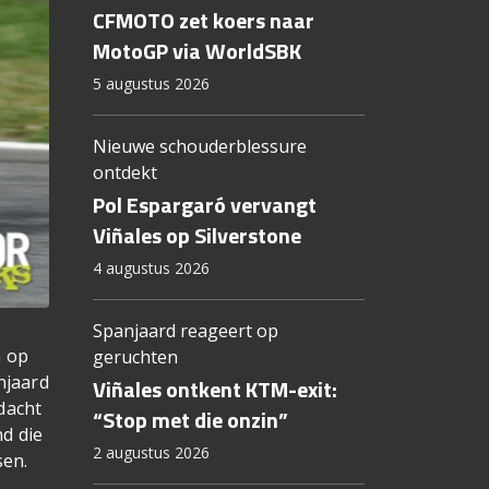
CFMOTO zet koers naar
MotoGP via WorldSBK
5 augustus 2026
Nieuwe schouderblessure
ontdekt
Pol Espargaró vervangt
Viñales op Silverstone
4 augustus 2026
Spanjaard reageert op
n op
geruchten
njaard
Viñales ontkent KTM-exit:
 dacht
“Stop met die onzin”
nd die
2 augustus 2026
sen.