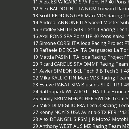
11 Aleix ESPARGARO SPA Pons HP 40 Pons K
12 Alex BALDOLINI ITA NGM Forward Racing
13 Scott REDDING GBR Marc VDS Racing Te
14 Andrea IANNONE ITA Speed Master Sute
15 Bradley SMITH GBR Tech 3 Racing Tech 
16 Axel PONS SPA Pons HP 40 Pons Kalex 1
17 Simone CORSI ITA Ioda Racing Project F
18 Raffaele DE ROSA ITA Desguaces La Tor
19 Mattia PASINI ITA Ioda Racing Project F
20 Ricard CARDUS SPA QMMF Racing Team 
21 Xavier SIMEON BEL Tech 3 B Tech 3 1'43
22 Mika KALLIO FIN Marc VDS Racing Team 
23 Esteve RABAT SPA Blusens-STX FTR 1'43
24 Ratthapark WILAIROT THA Thai Honda S
25 Randy KRUMMENACHER SWI GP Team Switz
26 Mike DI MEGLIO FRA Tech 3 Racing Tech 
27 Kenny NOYES USA Avintia-STX FTR 1'43.
28 Alex DE ANGELIS RSM JIR Moto2 Motobi 
29 Anthony WEST AUS MZ Racing Team MZ-