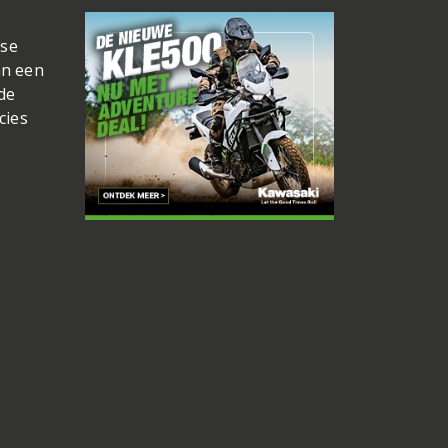
ase
an een
 de
cies