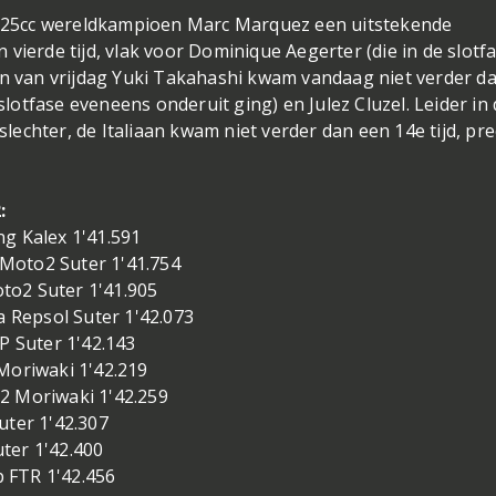
d 125cc wereldkampioen Marc Marquez een uitstekende
en vierde tijd, vlak voor Dominique Aegerter (die in de slotf
an van vrijdag Yuki Takahashi kwam vandaag niet verder d
 slotfase eveneens onderuit ging) en Julez Cluzel. Leider in
echter, de Italiaan kwam niet verder dan een 14e tijd, pre
:
g Kalex 1'41.591
Moto2 Suter 1'41.754
to2 Suter 1'41.905
Repsol Suter 1'42.073
 Suter 1'42.143
Moriwaki 1'42.219
2 Moriwaki 1'42.259
ter 1'42.307
ter 1'42.400
 FTR 1'42.456