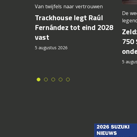
Van twijfels naar vertrouwen
De we
Trackhouse legt Raúl
legen
Fernández tot eind 2028
Zeld
vast
750 
5 augustus 2026
onde
5 augu