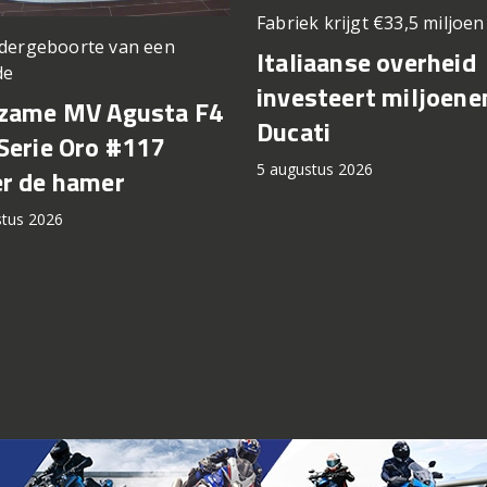
Fabriek krijgt €33,5 miljoe
dergeboorte van een
Italiaanse overheid
de
investeert miljoene
zame MV Agusta F4
Ducati
Serie Oro #117
5 augustus 2026
r de hamer
stus 2026