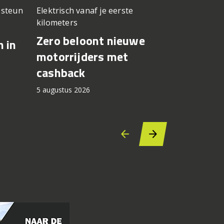
n steun
Elektrisch vanaf je eerste
Testwerk g
kilometers
Yamaha 
Zero beloont nieuwe
n in
Fernánde
motorrijders met
in op Si
cashback
5 augustus 2
5 augustus 2026