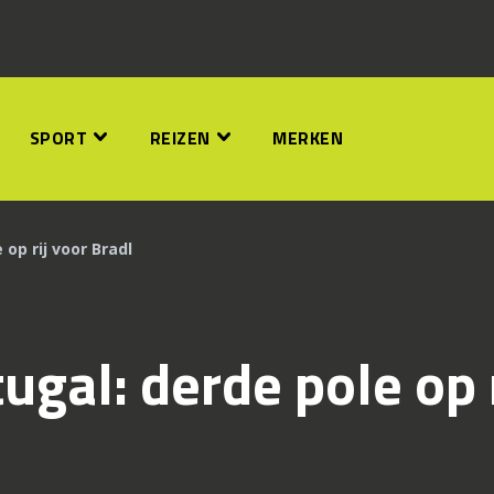
SPORT
REIZEN
MERKEN
 op rij voor Bradl
ugal: derde pole op r