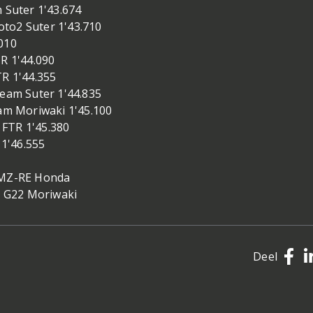
 Suter 1'43.674
to2 Suter 1'43.710
010
 1'44.090
R 1'44.355
Team Suter 1'44.835
m Moriwaki 1'45.100
FTR 1'45.380
1'46.555
MZ-RE Honda
 G22 Moriwaki
Deel