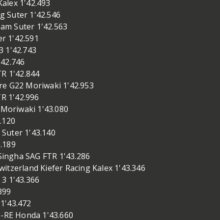
alex 1'42.493
 Suter 1'42.546
am Suter 1'42.563
r 1'42.591
3 1'42.743
'42.746
TR 1'42.844
re G22 Moriwaki 1'42.953
TR 1'42.996
Moriwaki 1'43.080
.120
Suter 1'43.140
.189
ingha SAG FTR 1'43.286
erland Kiefer Racing Kalex 1'43.346
3 1'43.366
399
1'43.472
RE Honda 1'43.660