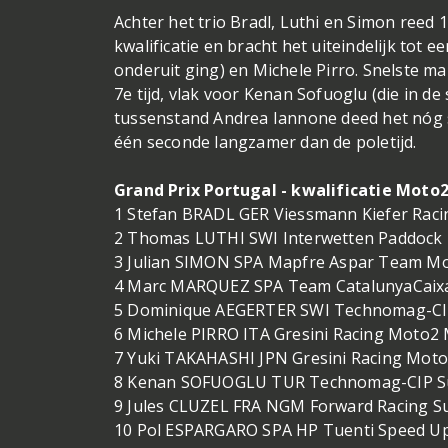
Achter het trio Bradl, Luthi en Simon ree
kwalificatie en bracht het uiteindelijk tot e
onderuit ging) en Michele Pirro. Snelste m
7e tijd, vlak voor Kenan Sofuoglu (die in de
tussenstand Andrea Iannone deed het nóg sl
één seconde langzamer dan de poletijd.
Grand Prix Portugal - kwalificatie Moto2
1 Stefan BRADL GER Viessmann Kiefer Racin
2 Thomas LUTHI SWI Interwetten Paddock 
3 Julian SIMON SPA Mapfre Aspar Team Mo
4 Marc MARQUEZ SPA Team CatalunyaCaixa 
5 Dominique AEGERTER SWI Technomag-CIP
6 Michele PIRRO ITA Gresini Racing Moto2 
7 Yuki TAKAHASHI JPN Gresini Racing Moto
8 Kenan SOFUOGLU TUR Technomag-CIP Su
9 Jules CLUZEL FRA NGM Forward Racing Su
10 Pol ESPARGARO SPA HP Tuenti Speed Up