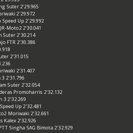
ng Suter 2'29.965
riwaki 2'29.972
Speed Up 2'29.992
R-Moto2 2'30.041
 Suter 2'30.214
Ajo FTR 2'30.386
0.918
ter 2'31.015
1.236
riwaki 2'31.407
 3 2'31.796
am Suter 2'32.054
deras Promoharris 2'32.132
h 3 2'32.269
Speed Up 2'32.481
to2 Moriwaki 2'32.661
 Kalex 2'32.926
TT Singha SAG Bimota 2'32.929