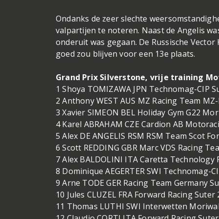
Ondanks de zeer slechte weersomstandighede
valpartijen te noteren. Naast de Angelis was
onderuit was gegaan. De Russische Vector K
goed zou blijven voor een 13e plaats.
Grand Prix Silverstone, vrije training Mo
1 Shoya TOMIZAWA JPN Technomag-CIP Sut
2 Anthony WEST AUS MZ Racing Team MZ-R
3 Xavier SIMEON BEL Holiday Gym G22 Mori
4 Karel ABRAHAM CZE Cardion AB Motoraci
5 Alex DE ANGELIS RSM RSM Team Scot For
6 Scott REDDING GBR Marc VDS Racing Tea
7 Alex BALDOLINI ITA Caretta Technology Ra
8 Dominique AEGERTER SWI Technomag-CIP
9 Arne TODE GER Racing Team Germany Sut
10 Jules CLUZEL FRA Forward Racing Suter 
11 Thomas LUTHI SWI Interwetten Moriwak
12 Claudio CORTI ITA Forward Racing Suter