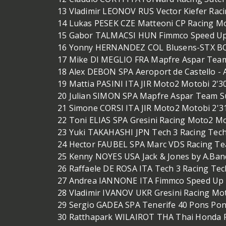
13 Vladimir LEONOV RUS Vector Kiefer Raci
14 Lukas PESEK CZE Matteoni CP Racing Mo
15 Gabor TALMACSI HUN Fimmco Speed Up 
16 Yonny HERNANDEZ COL Blusens-STX BQ
17 Mike DI MEGLIO FRA Mapfre Aspar Team
18 Alex DEBON SPA Aeroport de Castello - 
19 Mattia PASINI ITA JIR Moto2 Motobi 2'3
20 Julian SIMON SPA Mapfre Aspar Team Su
21 Simone CORSI ITA JIR Moto2 Motobi 2'3
22 Toni ELIAS SPA Gresini Racing Moto2 Mo
23 Yuki TAKAHASHI JPN Tech 3 Racing Tech
24 Hector FAUBEL SPA Marc VDS Racing Te
25 Kenny NOYES USA Jack & Jones by A.Ban
26 Raffaele DE ROSA ITA Tech 3 Racing Tec
27 Andrea IANNONE ITA Fimmco Speed Up 
28 Vladimir IVANOV UKR Gresini Racing Mo
29 Sergio GADEA SPA Tenerife 40 Pons Pons
30 Ratthapark WILAIROT THA Thai Honda P