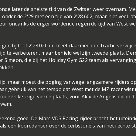
ronde later de snelste tijd van de Zwitser weer overnam. M
onder de 2'29 met een tijd van 2'28.602, maar niet veel lat
eur ondanks de erger wordende regen de tijd van West we
gen tijd tot 2'28.020 en bleef daarmee een fractie verwijd
tijd te verbeteren, maar behield wel zijn tweede plaats. Derd
r Simeon, die bij het Holiday Gym G22 team als vervangin
okken.
tijd, maar moest die poging vanwege langzamere rijders o
ar gebruik van het tempo dat West met de MZ racer wist 
op een keurige vierde plaats, voor Alex de Angelis die in d
 kwam.
eekend goed. De Marc VDS Racing rijder bracht het uiteinde
- als een koorddanser over de cerbstone's van het rechte s