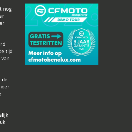
et nog
er
er
erd
e tijd
g van
p de
neer
e
lijk
tuk