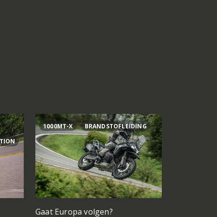
1000MT-X
BRANDSTOFLEIDING
AI OGURA
ITION
Gaat Europa volgen?
Bagnaia op