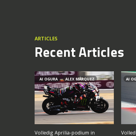
ARTICLES
Recent Articles
AI OGURA
ALEX MÁRQUEZ
AI O
Volledig Aprilia-podium in
Volled