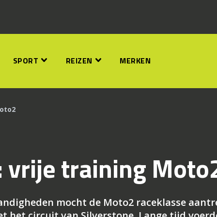
SPORT
REIZEN
MERKEN
Moto2
 vrije training Moto
andigheden mocht de Moto2 raceklasse aant
 het circuit van Silverstone. Lange tijd voerd