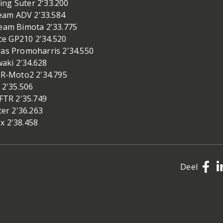
ng Suter 2'33.200
eam ADV 2'33.584
am Bimota 2'33.775
e GP210 2'34.520
ras Promoharris 2'34.550
aki 2'34.628
R-Moto2 2'34.795
 2'35.506
TR 2'35.749
ter 2'36.263
x 2'38.458
Deel