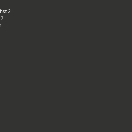
hst 2
17
e