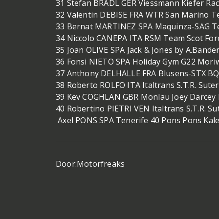
31 Stefan BRADL GER Viessmann Kiefer Raci
32 Valentin DEBISE FRA WTR San Marino T
33 Bernat MARTINEZ SPA Maquinza-SAG Te
34 Niccolo CANEPA ITA RSM Team Scot Forc
35 Joan OLIVE SPA Jack & Jones by A.Bande
36 Fonsi NIETO SPA Holiday Gym G22 Moriw
37 Anthony DELHALLE FRA Blusens-STX BQ
38 Roberto ROLFO ITA Italtrans S.T.R. Suter
39 Kev COGHLAN GBR Monlau Joey Darcey F
40 Robertino PIETRI VEN Italtrans S.T.R. Su
Axel PONS SPA Tenerife 40 Pons Pons Kale
Door:
Motorfreaks