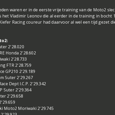
n waren er in de eerste vrije training van de Moto2 slec
 het Vladimir Leonov die al eerder in de training in bocht 
iefer Racing coureur had daarvoor al wel een tijd gezet di
to2:
er 2'28.020
E Honda 2'28.602
waki 2'28.733
ng FTR 2'28.759
ce GP210 2'29.189
m Suter 2'29.267
ce Dept I.C.P. 2'29.342
 Suter 2'29.364
er 2'29.658
2'29.659
i Moto2 Moriwaki 2'29.745
 2'29.923