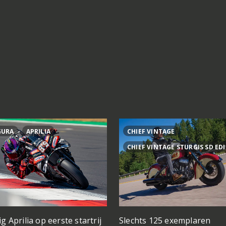
GURA
APRILIA
CHIEF VINTAGE
CHIEF VINTAGE STURGIS SD ED
ig Aprilia op eerste startrij
Slechts 125 exemplaren