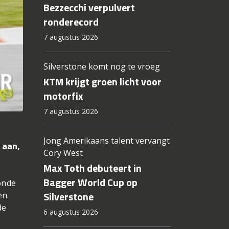
Bezzecchi verpulvert
ronderecord
7 augustus 2026
Silverstone komt nog te vroeg
KTM krijgt groen licht voor
motorfix
7 augustus 2026
r
Jong Amerikaans talent vervangt
 aan,
Cory West
Max Toth debuteert in
Bagger World Cup op
onde
Silverstone
en.
de
6 augustus 2026