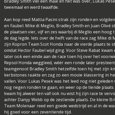
Bradley Smith viel één maal en het was over, Lukas Pese
tweemaal en werd twaalfde.
Aan kop reed Mattia Pasini strak zijn ronden en volgde
en Faubel. Mike di Meglio, Bradley Smith en Juan Olivé 
de plaatsen vier, vijf en zes waarbij di Meglio een hoog
de dag legde. Iets over de helft van de race zag Mike di
zijn Kopron Team Scot Honda naar de vierde plaats te s
omdat Hector Faubel wijd ging. Voor Steve Rabat kwam
later ook een einde aan de race toen hij over het voorwie
Repsol Honda weggleed, wéér een ronde later presteer
teamgenoot Bradley Smith hetzelfde toen hij met zijn kn
kerbstones raakte en zag zo een mooie klassering in he
vallen. Voor Lukas Pesek was het leed nog niet geleden
nog negen ronden te gaan, en weer op de tiende plaats 
kwam hij alweer ten val! ook nu wist hij zijn race te verv
achter Danyy Webb op de zestiende plaats. De kleine Bri
Team Molenaar reed een goede wedstrijd en al in de w
hij goed voor een zeventiende tijd.