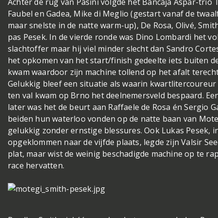
Achter de rug van Pasini volgde het Bancaja Aspar-trio 
Faubel en Gadea, Mike di Meglio (gestart vanaf de twaal
maar snelste in de natte warm-up), De Rosa, Olivé, Smit
pas Pesek. In de vierde ronde was Dino Lombardi het v
slachtoffer maar hij viel minder slecht dan Sandro Cortes
het opkomen van het start/finish gedeelte iets buiten d
kwam waardoor zijn machine tollend op het afalt terech
Gelukkig bleef een situatie als waarin kwartlitercoureur
ten val kwam op Brno het deelnemersveld bespaard. Ee
later was het de beurt aan Raffaele de Rosa én Sergio G
beiden hun waterloo vonden op de natte baan van Mote
gelukkig zonder ernstige blessures. Ook Lukas Pesek, i
opgeklommen naar de vijfde plaats, legde zijn Valsir See
plat, maar wist de weinig beschadigde machine op te ra
race hervatten.