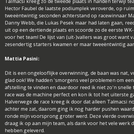
Talmacsi kreeg zo de tweede plaats in handen terwijl 
Hector Faubel de laatste podiumplek veroverde, op rui
tweeëntwintig seconden achterstand op racewinnaar Mat
Danny Webb, die Lukas Pesek maar had laten gaan, reed
uit op een dertiende plaats en scoorde zo de eerste WK
voor het team! De lijst van (uit-)vallers was groot want 
zesendertig starters kwamen er maar tweeëntwintig aan 
Mattia Pasini:
Dit is een ongelooflijke overwinning, de baan was nat, v
glad ook! We hadden 'smorgens veel problemen om een 
afstelling te vinden en daardoor reed ik niet zo'n snelle t
race was de machine perfect en kon ik tot het uiterste g
Halverwege de race kreeg ik door dat alleen Talmacsi no
achter me zat, daarom ging ik nog harder pushen waard
ronde mijn voorsprong groter werd. Deze vierde overw
draag ik op aan mijn team, als dank voor het vele werk d
hebben geleverd.