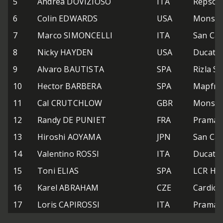
5
Andrea DOVIZIOSO
ITA
Repsol
6
Colin EDWARDS
USA
Monste
7
Marco SIMONCELLI
ITA
San Car
8
Nicky HAYDEN
USA
Ducati
9
Alvaro BAUTISTA
SPA
Rizla S
10
Hector BARBERA
SPA
Mapfre
11
Cal CRUTCHLOW
GBR
Monste
12
Randy DE PUNIET
FRA
Pramac
13
Hiroshi AOYAMA
JPN
San Car
14
Valentino ROSSI
ITA
Ducati
15
Toni ELIAS
SPA
LCR Ho
16
Karel ABRAHAM
CZE
Cardio
17
Loris CAPIROSSI
ITA
Pramac