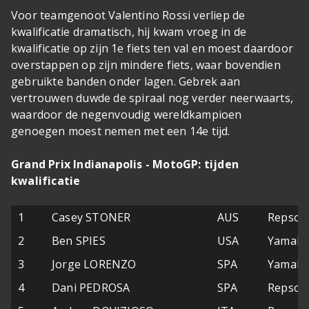
Voor teamgenoot Valentino Rossi verliep de
kwalificatie dramatisch, hij kwam vroeg in de
kwalificatie op zijn 1e fiets ten val en moest daardoor
overstappen op zijn mindere fiets, waar bovendien
gebruikte banden onder lagen. Gebrek aan
vertrouwen duwde de spiraal nog verder neerwaarts,
waardoor de negenvoudig wereldkampioen
genoegen moest nemen met een 14e tijd.
Grand Prix Indianapolis - MotoGP: tijden
kwalificatie
1
Casey STONER
AUS
Repsol
2
Ben SPIES
USA
Yamaha 
3
Jorge LORENZO
SPA
Yamaha 
4
Dani PEDROSA
SPA
Repsol