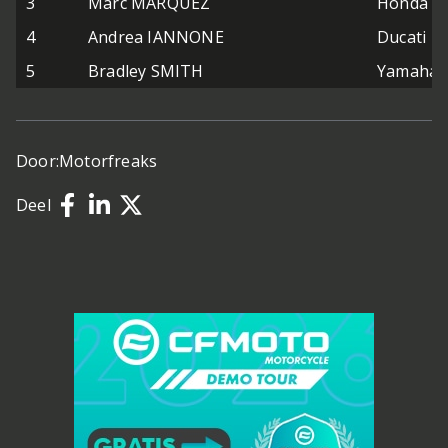
3
Marc MARQUEZ
Honda
4
Andrea IANNONE
Ducati
5
Bradley SMITH
Yamaha
Door:
Motorfreaks
Deel