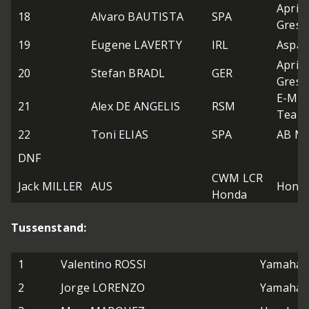
April
18
Alvaro BAUTISTA
SPA
Gresin
19
Eugene LAVERTY
IRL
Aspa
April
20
Stefan BRADL
GER
Gresin
E-Mot
21
Alex DE ANGELIS
RSM
Team
22
Toni ELIAS
SPA
AB Mo
DNF
CWM LCR
Jack MILLER
AUS
Hond
Honda
Tussenstand:
1
Valentino ROSSI
Yamaha
2
Jorge LORENZO
Yamaha