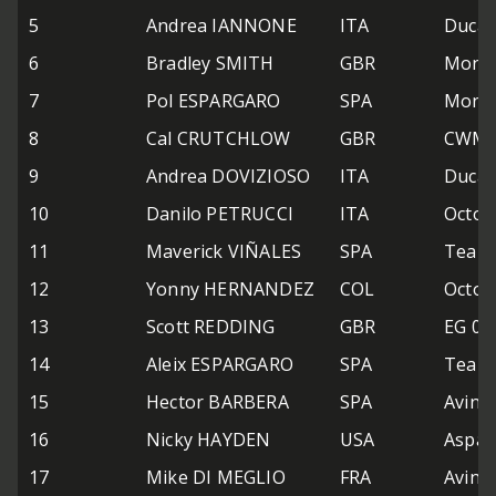
5
Andrea IANNONE
ITA
Ducat
6
Bradley SMITH
GBR
Monst
7
Pol ESPARGARO
SPA
Monst
8
Cal CRUTCHLOW
GBR
CWM 
9
Andrea DOVIZIOSO
ITA
Ducat
10
Danilo PETRUCCI
ITA
Octo 
11
Maverick VIÑALES
SPA
Team
12
Yonny HERNANDEZ
COL
Octo 
13
Scott REDDING
GBR
EG 0,
14
Aleix ESPARGARO
SPA
Team
15
Hector BARBERA
SPA
Avinti
16
Nicky HAYDEN
USA
Aspa
17
Mike DI MEGLIO
FRA
Avinti