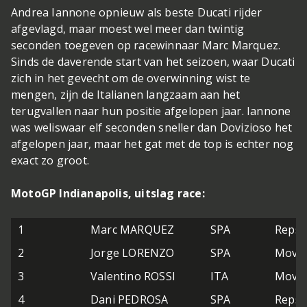
Andrea Iannone opnieuw als beste Ducati rijder
afgevlagd, maar moest wel meer dan twintig
seconden toegeven op racewinnaar Marc Marquez.
Sinds de daverende start van het seizoen, waar Ducati
zich in het gevecht om de overwinning wist te
mengen, zijn de Italianen langzaam aan het
terugvallen naar hun positie afgelopen jaar. Iannone
was weliswaar elf seconden sneller dan Dovizioso het
afgelopen jaar, maar het gat met de top is echter nog
exact zo groot.
MotoGP Indianapolis, uitslag race:
1
Marc MARQUEZ
SPA
Repso
2
Jorge LORENZO
SPA
Movis
3
Valentino ROSSI
ITA
Movis
4
Dani PEDROSA
SPA
Repso