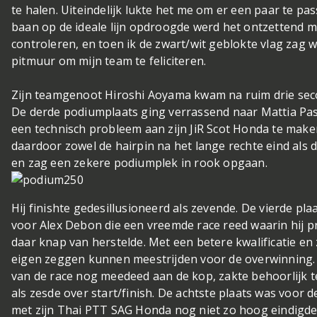
te halen. Uiteindelijk lukte het me om er een paar te p
baan op de ideale lijn opdroogde werd het ontzettend m
controleren, en toen ik de zwart/wit geblokte vlag zag wa
pitmuur om mijn team te feliciteren.
Zijn teamgenoot Hiroshi Aoyama kwam na ruim drie seco
De derde podiumplaats ging verrassend naar Mattia Pa
een technisch probleem aan zijn JiR Scot Honda te make
daardoor zowel de hairpin na het lange rechte eind als d
en zag een zekere podiumplek in rook opgaan.
Hij finishte gedesillusioneerd als zevende. De vierde pla
voor Alex Debon die een vreemde race reed waarin hij pr
daar knap van herstelde. Met een betere kwalificatie en 
eigen zeggen kunnen meestrijden voor de overwinning. 
van de race nog meedeed aan de kop, zakte behoorlijk 
als zesde over start/finish. De achtste plaats was voor d
met zijn Thai PTT SAG Honda nog niet zo hoog eindigde.