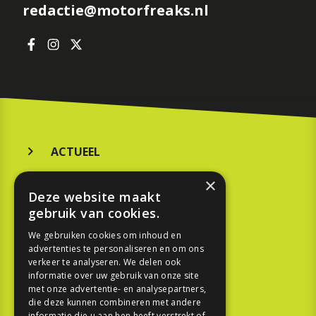
redactie@motorfreaks.nl
ACTUEEL
MERKEN
×
Deze website maakt
KOOPGIDS
gebruik van cookies.
TESTEN
We gebruiken cookies om inhoud en
advertenties te personaliseren en om ons
verkeer te analyseren. We delen ook
SPORT
informatie over uw gebruik van onze site
met onze advertentie- en analysepartners,
die deze kunnen combineren met andere
REPORTAGE
informatie die u aan hen heeft verstrekt of