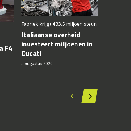
Fabriek krijgt €33,5 miljoen steun
Elektrisch v
kilometers
Italiaanse overheid
Zero be
investeert miljoenen in
a F4
motorri
Ducati
cashbac
5 augustus 2026
5 augustus 2