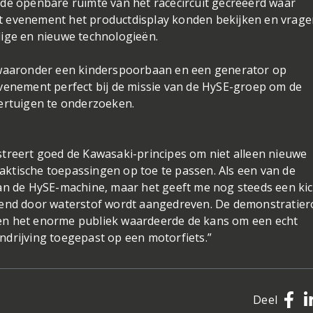
 de openbare ruimte van het racecircuit gecreëerd waar
t evenement het productdisplay konden bekijken en vrage
dige en nieuwe technologieën.
, waaronder een kinderspoorbaan en een generator op
evenement perfect bij de missie van de HySE-groep om de
oertuigen te onderzoeken.
streert goed de Kawasaki-principes om niet alleen nieuwe
ktische toepassingen op toe te passen. Als een van de
an de HySE-machine, maar het geeft me nog steeds een kic
sluitend door waterstof wordt aangedreven. De demonstratie
ie en het enorme publiek waardeerde de kans om een echt
ndrijving toegepast op een motorfiets.”
Deel