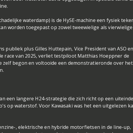
ine.
schadelijke waterdamp) is de HySE-machine een fysiek teke
kan worden toegepast op zowel tweewielige als vierwielige
 publiek plus Gilles Huttepain, Vice President van ASO e
 de race van 2025, verliet testpiloot Matthias Hoeppner de
ce zelf begon en voltooide een demonstratieronde over het
n.
n een langere H24-strategie die zich richt op een uiteinde
to's op waterstof. Voor Kawasaki was het een uitgelezen k
zine-, elektrische en hybride motorfietsen in de line-up,