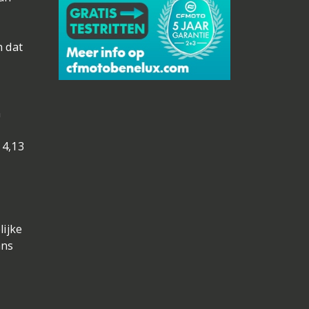
n dat
n
 4,13
lijke
ans