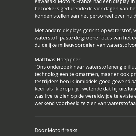
Kawasaki Motors France had een display in
bezoekers gedurende de vier dagen van he
konden stellen aan het personeel over hui
Met andere displays gericht op waterstof
waterstof, paste de groene focus van het 
duidelijke milieuvoordelen van waterstofv
Matthias Hoeppner:
“Ons onderzoek naar waterstofenergie illu
technologieën te omarmen, maar er ook pra
testrijders ben ik inmiddels goed gewend a
keer als ik erop rijd, wetende dat hij uit
was live te zien op de wereldwijde televis
werkend voorbeeld te zien van waterstofaa
Door:
Motorfreaks