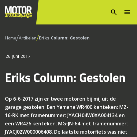
search
menu
/
/
Eriks Column: Gestolen
Home
Artikelen
26 juni 2017
Eriks Column: Gestolen
Op 6-6-2017 zijn er twee motoren bij mij uit de
garage gestolen. Een Yamaha WR400 kenteken: MZ-
16-RK met framenummer: JYACH04W0XA004134 en
een WR426 kenteken: MG-JN-64 met framenummer:
JYACJ02W000006408. De laatste motorfiets was niet