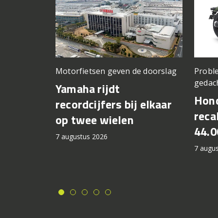
Motorfietsen geven de doorslag
Proble
gedac
Yamaha rijdt
Hond
recordcijfers bij elkaar
recal
op twee wielen
44.0
7 augustus 2026
7 augu