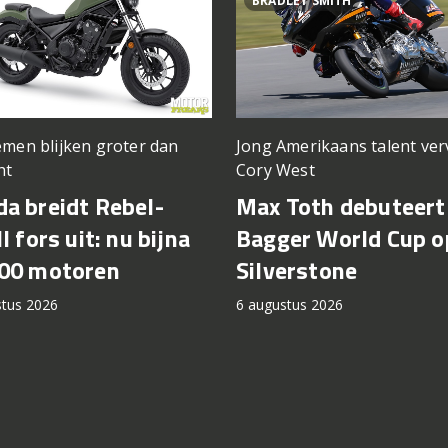
BRADLEY SMITH
men blijken groter dan
Jong Amerikaans talent ve
ht
Cory West
a breidt Rebel-
Max Toth debuteert 
l fors uit: nu bijna
Bagger World Cup o
00 motoren
Silverstone
stus 2026
6 augustus 2026