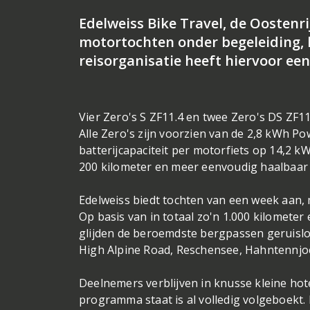
Edelweiss Bike Travel, de Oostenrij
motortochten onder begeleiding, b
reisorganisatie heeft hiervoor ee
Vier Zero's S ZF11.4 en twee Zero's DS ZF1
Alle Zero's zijn voorzien van de 2,8 kWh P
batterijcapaciteit per motorfiets op 14,2
200 kilometer en meer eenvoudig haalbaar zi
Edelweiss biedt tochten van een week aan, 
Op basis van in totaal zo'n 1.000 kilomete
glijden de beroemdste bergpassen geruisloo
High Alpine Road, Reschensee, Hahntennjoc
Deelnemers verblijven in knusse kleine hotel
programma staat is al volledig volgeboekt. 