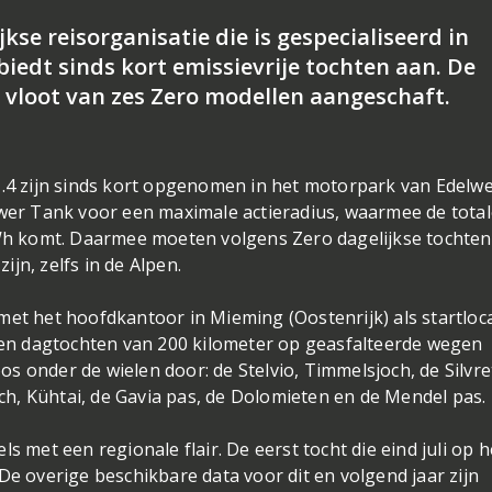
kse reisorganisatie die is gespecialiseerd in
iedt sinds kort emissievrije tochten aan. De
n vloot van zes Zero modellen aangeschaft.
1.4 zijn sinds kort opgenomen in het motorpark van Edelwe
ower Tank voor een maximale actieradius, waarmee de tota
 kWh komt. Daarmee moeten volgens Zero dagelijkse tochten
jn, zelfs in de Alpen.
met het hoofdkantoor in Mieming (Oostenrijk) als startloca
r en dagtochten van 200 kilometer op geasfalteerde wegen
s onder de wielen door: de Stelvio, Timmelsjoch, de Silvre
h, Kühtai, de Gavia pas, de Dolomieten en de Mendel pas.
s met een regionale flair. De eerst tocht die eind juli op h
De overige beschikbare data voor dit en volgend jaar zijn