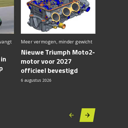
Meer vermogen, minder gewicht
rvangt
Nieuwe kle
basis
Nieuwe Triumph Moto2-
in
Suzuki 
motor voor 2027
p
8TT krij
officieel bevestigd
kleuren
6 augustus 2026
2027
6 augustus 2